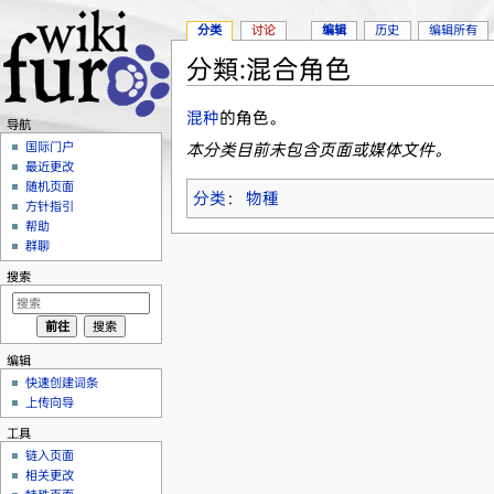
分类
讨论
编辑
历史
编辑所有
分類:混合角色
跳转至：
导航
、
搜索
混种
的角色。
导航
国际门户
本分类目前未包含页面或媒体文件。
最近更改
随机页面
分类
：
物種
方针指引
帮助
群聊
搜索
编辑
快速创建词条
上传向导
工具
链入页面
相关更改