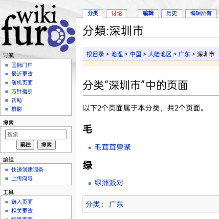
分类
讨论
编辑
历史
编辑所有
分類:深圳市
跳转至：
导航
、
搜索
根目录
>
地理
>
中国
>
大陆地区
>
广东
> 深圳市
导航
国际门户
最近更改
分类“深圳市”中的页面
随机页面
方针指引
帮助
以下2个页面属于本分类，共2个页面。
群聊
搜索
毛
毛茸茸兽聚
编辑
绿
快速创建词条
上传向导
绿洲派对
工具
链入页面
分类
：
广东
相关更改