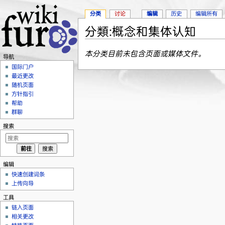
分类
讨论
编辑
历史
编辑所有
分類:概念和集体认知
跳转至：
导航
、
搜索
本分类目前未包含页面或媒体文件。
导航
国际门户
最近更改
随机页面
方针指引
帮助
群聊
搜索
编辑
快速创建词条
上传向导
工具
链入页面
相关更改