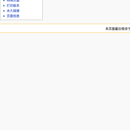
特殊页面
打印版本
永久链接
页面信息
本页面最后修改于20