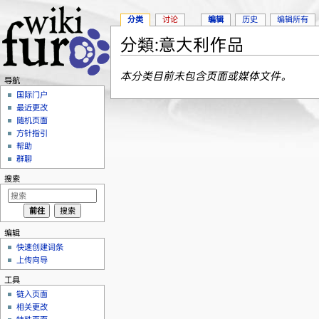
分类
讨论
编辑
历史
编辑所有
分類:意大利作品
跳转至：
导航
、
搜索
本分类目前未包含页面或媒体文件。
导航
国际门户
最近更改
随机页面
方针指引
帮助
群聊
搜索
编辑
快速创建词条
上传向导
工具
链入页面
相关更改