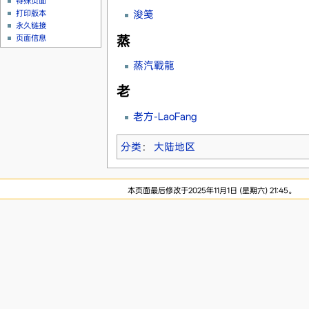
特殊页面
浚笺
打印版本
永久链接
蒸
页面信息
蒸汽戰龍
老
老方-LaoFang
分类
：
大陆地区
本页面最后修改于2025年11月1日 (星期六) 21:45。