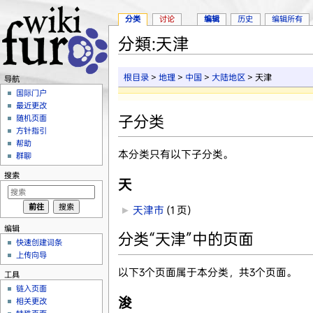
分类
讨论
编辑
历史
编辑所有
分類:天津
跳转至：
导航
、
搜索
根目录
>
地理
>
中国
>
大陆地区
> 天津
导航
国际门户
最近更改
子分类
随机页面
方针指引
帮助
本分类只有以下子分类。
群聊
搜索
天
►
天津市
‎
(1 页)
编辑
分类“天津”中的页面
快速创建词条
上传向导
以下3个页面属于本分类，共3个页面。
工具
链入页面
浚
相关更改