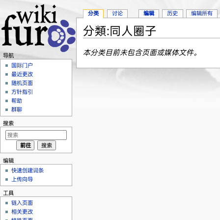
分类
讨论
编辑
历史
编辑所有
分類:同人圈子
跳转至：
导航
、
搜索
本分类目前未包含页面或媒体文件。
导航
国际门户
最近更改
随机页面
方针指引
帮助
群聊
搜索
编辑
快速创建词条
上传向导
工具
链入页面
相关更改