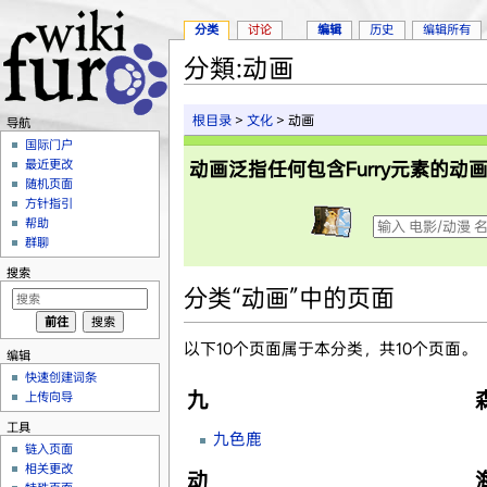
分类
讨论
编辑
历史
编辑所有
分類:动画
跳转至：
导航
、
搜索
根目录
>
文化
> 动画
导航
国际门户
最近更改
动画泛指任何包含Furry元素的
随机页面
方针指引
帮助
群聊
搜索
分类“动画”中的页面
以下10个页面属于本分类，共10个页面。
编辑
快速创建词条
九
上传向导
工具
九色鹿
链入页面
相关更改
动