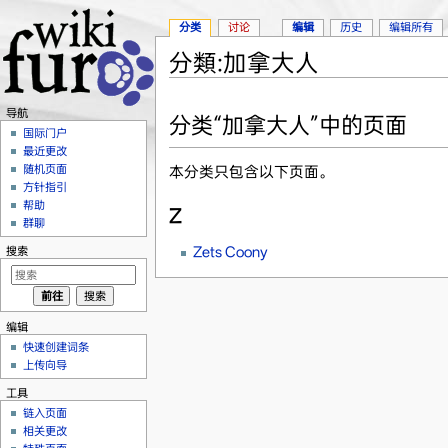
分类
讨论
编辑
历史
编辑所有
分類:加拿大人
跳转至：
导航
、
搜索
导航
分类“加拿大人”中的页面
国际门户
最近更改
随机页面
本分类只包含以下页面。
方针指引
帮助
Z
群聊
Zets Coony
搜索
编辑
快速创建词条
上传向导
工具
链入页面
相关更改