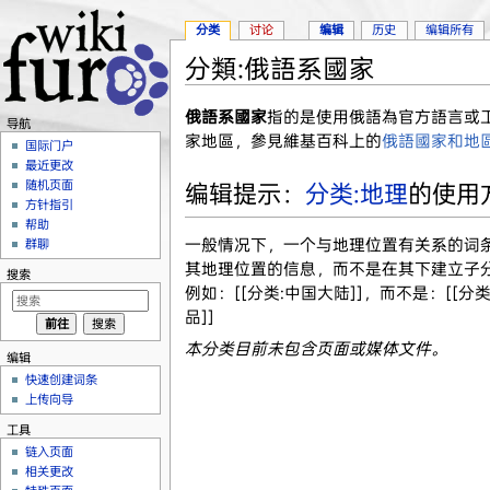
分类
讨论
编辑
历史
编辑所有
分類:俄語系國家
跳转至：
导航
、
搜索
俄語系國家
指的是使用俄語為官方語言或
导航
家地區，參見維基百科上的
俄語國家和地
国际门户
最近更改
随机页面
编辑提示：
分类:地理
的使用
方针指引
帮助
一般情况下，一个与地理位置有关系的词
群聊
其地理位置的信息，而不是在其下建立子
搜索
例如：[[分类:中国大陆]]，而不是：[[分
品]]
本分类目前未包含页面或媒体文件。
编辑
快速创建词条
上传向导
工具
链入页面
相关更改