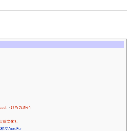
east
·
けもの道44
大獸文化社
航空AeroFur