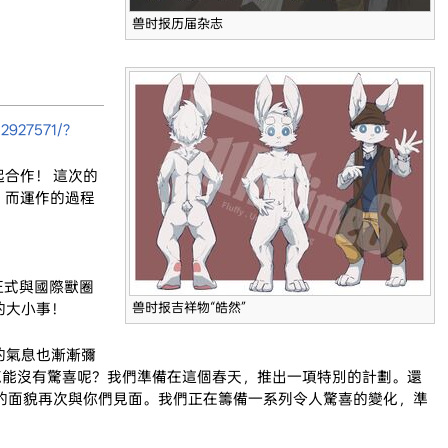
兽时报历届杂志
12927571/?
合作！ 這次的
 而運作的過程
將正式與國際獸圈
生的大小事！
兽时报吉祥物“皓然”
的氣息也漸漸彌
生日，怎能沒有驚喜呢？我們準備在這個春天，推出一項特別的計劃。還
全新的面貌再次與你們見面。我們正在籌備一系列令人驚喜的變化，準