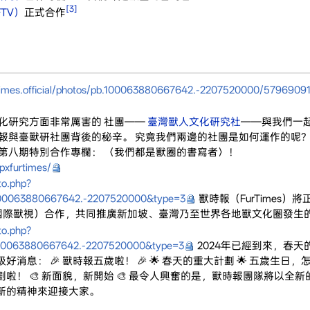
[3]
TV）
正式合作
.times.official/photos/pb.100063880667642.-2207520000/5796909
化研究方面非常厲害的 社團——
臺灣獸人文化研究社
——與我們一起
報與臺獸研社團背後的秘辛。 究竟我們兩邊的社團是如何運作的呢？
第八期特別合作專欄： 〈我們都是獸圈的書寫者〉！
pxfurtimes/
to.php?
100063880667642.-2207520000&type=3
獸時報（FurTimes）
levision、國際獸視）合作，共同推廣新加坡、臺灣乃至世界各地獸文化圈發
to.php?
100063880667642.-2207520000&type=3
2024年已經到來，春天
消息： 🎉 獸時報五歲啦！ 🎉 🌟 春天的重大計劃 🌟 五歲
啦！ 🎨 新面貌，新開始 🎨 最令人興奮的是，獸時報團隊將以
新的精神來迎接大家。