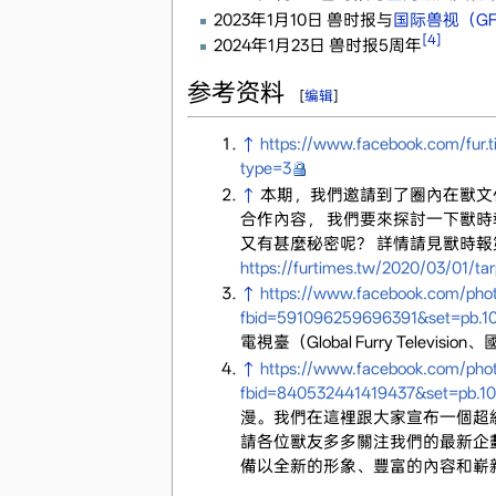
2023年1月10日 兽时报与
国际兽视（GF
[4]
2024年1月23日 兽时报5周年
参考资料
[
编辑
]
↑
https://www.facebook.com/fur
type=3
↑
本期，我們邀請到了圈內在獸文
合作內容， 我們要來探討一下獸時
又有甚麼秘密呢？ 詳情請見獸時報
https://furtimes.tw/2020/03/01/tar
↑
https://www.facebook.com/pho
fbid=591096259696391&set=pb.
電視臺（Global Furry Te
↑
https://www.facebook.com/pho
fbid=840532441419437&set=pb.
漫。我們在這裡跟大家宣布一個超級好
請各位獸友多多關注我們的最新企劃
備以全新的形象、豐富的內容和嶄