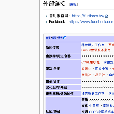
外部链接
[
编辑
]
兽时报官网：
https://furtimes.tw/
Fackbook：
https://www.facebook.com/f
查看
·
讨论
·
编辑
稗兽野史工作室
·
两
新闻传媒
Fursuit兽装服务指南
·
出版物/周边 创作
>>>>> >>>>> >>>
CORE果核社
·
稗兽野
游戏 创作
极光社
·
南极小镇
·
煦风社
·
星芒社
·
自
兽装 创作
>>>>> >>>>> >>>
汉化组/字幕组
>>>>> >>>>> >>>
虚拟主播/偶像团体
稗兽野史工作室
·
狄灵
音乐
>>>>> >>>>> 
文化
中兽研
·
臺灣獸
社团/协会
交通
CFCC中国毛毛