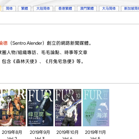
简体
繁體
大陆简体
香港繁體
澳門繁體
大马简体
新加坡简
倫德
（Sentro Alender）創立的網路新聞媒體。
獸圈人物/組織專訪、毛毛論點、時事等文章
，包含《森林天使》、《月兔宅急便》等。
2019年8月
2019年9月
2019年10月
2019年11月
Vol.2
Vol.3
Vol.4
Vol.5