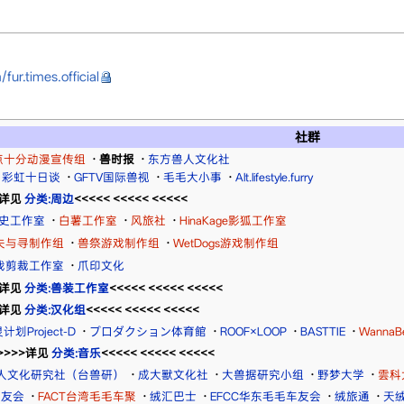
ur.times.official
社群
点十分动漫宣传组
·
兽时报
·
东方兽人文化社
彩虹十日谈
·
GFTV国际兽视
·
毛毛大小事
·
Alt.lifestyle.furry
>>详见
分类:周边
<<<<< <<<<< <<<<<
史工作室
·
白薯工作室
·
风旅社
·
HinaKage影狐工作室
失与寻制作组
·
兽祭游戏制作组
·
WetDogs游戏制作组
我剪裁工作室
·
爪印文化
>>详见
分类:兽装工作室
<<<<< <<<<< <<<<<
>>详见
分类:汉化组
<<<<< <<<<< <<<<<
计划Project-D
·
プロダクション体育館
·
ROOF×LOOP
·
BASTTIE
·
WannaB
>>>>>详见
分类:音乐
<<<<< <<<<< <<<<<
人文化研究社（台兽研）
·
成大獸文化社
·
大兽据研究小组
·
野梦大学
·
雲科
车友会
·
FACT台湾毛毛车聚
·
绒汇巴士
·
EFCC华东毛毛车友会
·
绒旅通
·
天绒