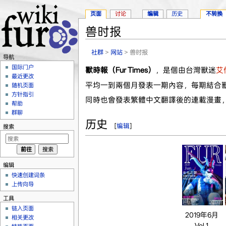
页面
讨论
编辑
历史
不转换
兽时报
跳转至：
导航
、
搜索
社群
>
网站
> 兽时报
导航
国际门户
獸時報（Fur Times）
，是個由台灣獸迷
艾
最近更改
平均一到兩個月發表一期內容，每期結合
随机页面
方针指引
同時也會發表繁體中文翻譯後的連載漫畫
帮助
群聊
历史
[
编辑
]
搜索
编辑
快速创建词条
上传向导
工具
链入页面
2019年6月
相关更改
Vol.1