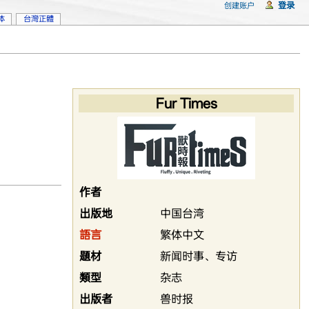
登录
创建账户
体
台灣正體
Fur Times
作者
出版地
中国台湾
語言
繁体中文
題材
新闻时事、专访
類型
杂志
出版者
兽时报