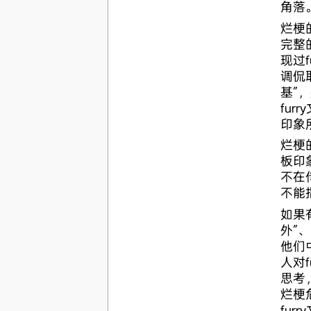
角落
烂梗
完整
现过
调侃
基”，
fur
印象
烂梗
板印
不在传
不能
如果
外”
他们
人对
思考
烂梗
fur