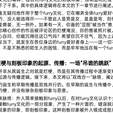
不了干系。其中的具体逻辑将在本文的下一章节进行阐述
毫无疑问地作用于整个furry文化，它在嘲弄全体furry
的，没人能逃得开——不管此人是男是女，是直是弯，创
是兽装，无一例外。如果有一天，你画的“涩图”被当作“兽
你精心创作的作品被评论区的烂梗淹没，你的兽装照片被
心自问，你能沉得住这口气吗？希望你沉不住气，因为上
在当下，就发生在各位身边的furry爱好者身上——这一
，不是不熟悉的陌生人的困恼，而是牢牢地压在每一个fur
烂梗与刻板印象的起源、传播：一场“吊诡的跳跃”
并非从其诞生之时就是烂梗，而是在其传播过程中逐渐变
起源与传播逻辑。接下来，本文将以“双线合一”脉络，阐
的诞生和早期传播是双线并行的。在早期的诞生与传播中
的梗，并没有掺杂刻板印象与恶意。
条脉络：外人简单接触到furry以后，在对furry文化认
接触furry文化的一部分现象，产生了一种片面的、错误
现象的印象，即刻板印象。这种刻板印象被外人做成或图