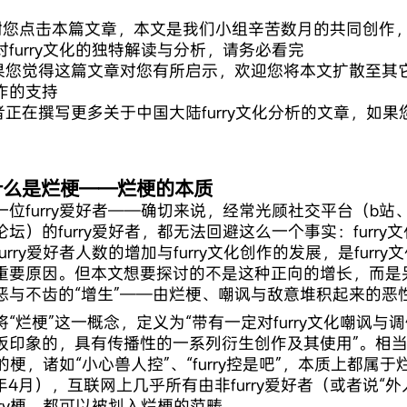
：
感谢您点击本篇文章，本文是我们小组辛苦数月的共同创作
对furry文化的独特解读与分析，请务必看完
如果您觉得这篇文章对您有所启示，欢迎您将本文扩散至其它f
作的支持
作者正在撰写更多关于中国大陆furry文化分析的文章，如
什么是烂梗——烂梗的本质
一位furry爱好者——确切来说，经常光顾社交平台（b
论坛）的furry爱好者，都无法回避这么一个事实：furry
urry爱好者人数的增加与furry文化创作的发展，是furr
重要原因。但本文想要探讨的不是这种正向的增长，而是另一
恶与不齿的“增生”——由烂梗、嘲讽与敌意堆积起来的恶性
将“烂梗”这一概念，定义为“带有一定对furry文化嘲讽与调
板印象的，具有传播性的一系列衍生创作及其使用”。相
ry的梗，诸如“小心兽人控”、“furry控是吧”，本质上都
1年4月），互联网上几乎所有由非furry爱好者（或者说“
urry梗，都可以被划入烂梗的范畴。