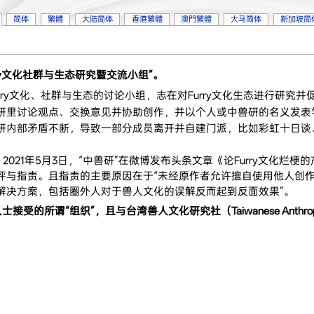
简体
繁體
大陆简体
香港繁體
澳門繁體
大马简体
新加坡简
rry文化社群与生态研究暨交流小组”。
ry文化、社群与生态的讨论小组，志在对Furry文化生态进行研究并
研里讨论观点、交换意见并协助创作，并以个人或中兽研的名义发表
内部矛盾不断，导致一部分成员离开并自建门派，比如彩虹十日谈、F
，2021年5月3日，“中兽研”在微博发布头条文章《论Furry文化烂
评与指责。且指责的主要原因在于“未经原作者允许擅自使用他人创
解决方案，包括圈外人对于兽人文化的误解反而起到反面效果”。
谓“组织”，且与台湾兽人文化研究社（Taiwanese Anthropomorphi