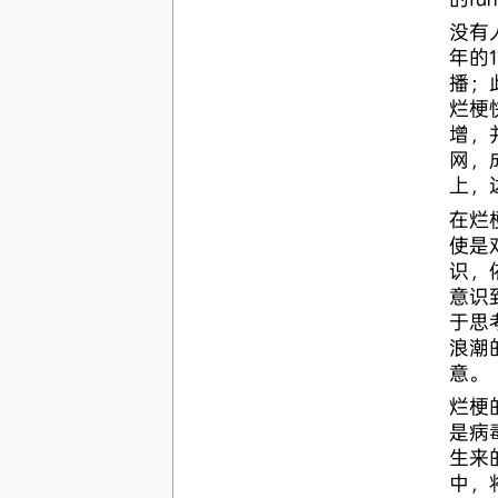
没有
年的
播；
烂梗
增，
网，
上，
在烂
使是
识，
意识
于思
浪潮
意。
烂梗
是病
生来
中，