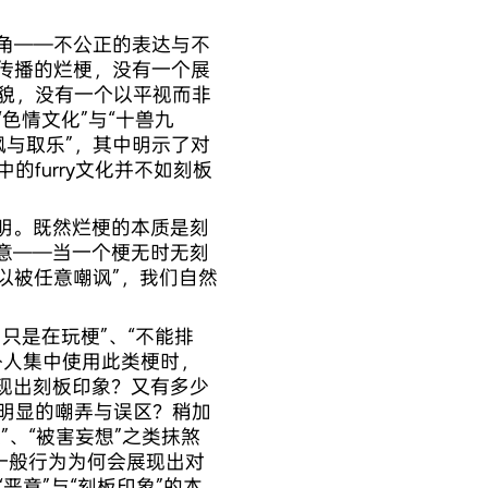
视角——不公正的表达与不
用传播的烂梗，没有一个展
实面貌，没有一个以平视而非
“色情文化”与“十兽九
来嘲讽与取乐”，其中明示了对
中的furry文化并不如刻板
明。既然烂梗的本质是刻
意——当一个梗无时无刻
ry控可以被任意嘲讽”，我们自然
们只是在玩梗”、“不能排
外人集中使用此类梗时，
现出刻板印象？又有多少
梗中明显的嘲弄与误区？稍加
、“被害妄想”之类抹煞
一般行为为何会展现出对
“恶意”与“刻板印象”的本