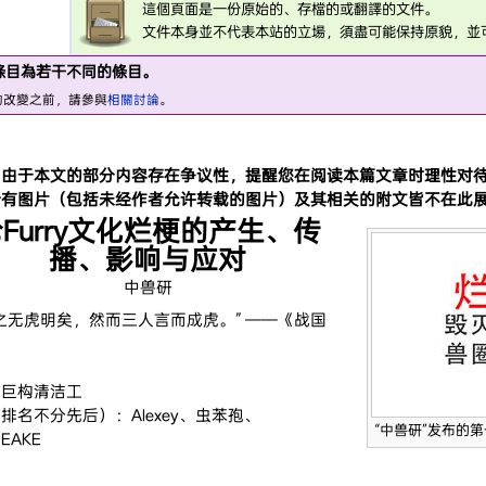
這個頁面是一份原始的、存檔的或翻譯的文件。
文件本身並不代表本站的立場，須盡可能保持原貌，並
條目為若干不同的條目。
的改變之前，請參與
相關討論
。
：由于本文的部分内容存在争议性，提醒您在阅读本篇文章时理性对
所有图片（包括未经作者允许转载的图片）及其相关的附文皆不在此
Furry文化烂梗的产生、传
播、影响与应对
中兽研
之无虎明矣，然而三人言而成虎。” ——《战国
：巨构清洁工
排名不分先后）：Alexey、虫苯孢、
“中兽研”发布的
CEAKE