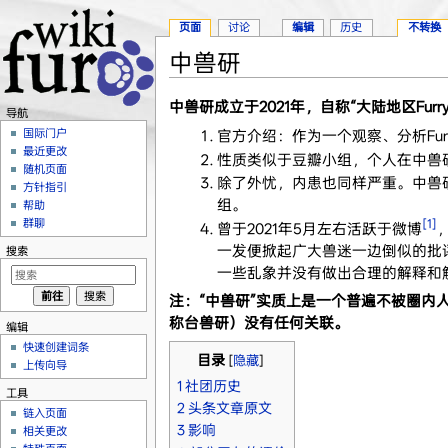
页面
讨论
编辑
历史
不转换
中兽研
跳转至：
导航
、
搜索
中兽研成立于2021年，自称“大陆地区Fu
导航
国际门户
官方介绍：作为一个观察、分析Fur
最近更改
性质类似于豆瓣小组，个人在中兽
随机页面
除了外忧，内患也同样严重。中兽研
方针指引
组。
帮助
[1]
群聊
曾于2021年5月左右活跃于微博
一发便掀起广大兽迷一边倒似的批
搜索
一些乱象并没有做出合理的解释和
注：“中兽研”实质上是一个普遍不被圈内人士接受的所
称台兽研）没有任何关联。
编辑
快速创建词条
目录
[
隐藏
]
上传向导
1
社团历史
工具
2
头条文章原文
链入页面
3
影响
相关更改