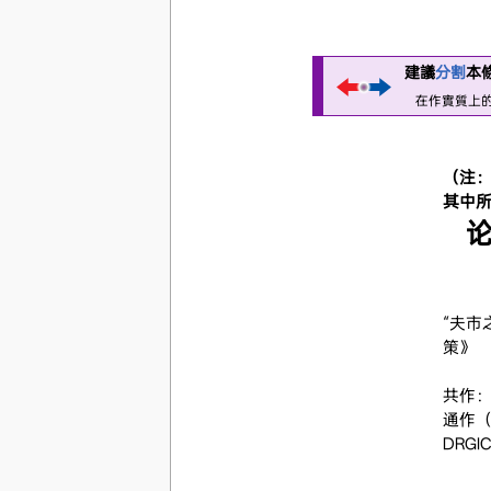
建議
分割
本
在作實質上
（注
其中
论
“夫市
策》
共作
通作（
DRGI