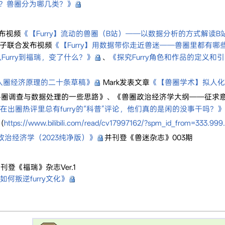
？兽圈分为哪几类？》
发布视频
《【Furry】流动的兽圈（B站）——以数据分析的方式解读
伢子联合发布视频
《【Furry】用数据带你走近兽迷——兽圈里都有哪
Furry到福瑞，变了什么？》
、
《探究Furry角色和作品的定义和
入圈经济原理的二十条草稿》
Mark发表文章
《【兽圈学术】拟人化动物
文章《兽圈调查与数据处理的一些思路》、《兽圈政治经济学大纲——征求
在出圈热评里总有furry的“科普”评论，他们真的是闲的没事干吗？》
(
https://www.bilibili.com/read/cv17997162/?spm_id_from=333.999
政治经济学（2023纯净版）》
并刊登《兽迷杂志》003期
刊登《福瑞》杂志Ver.1
如何叛逆furry文化》