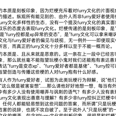
。
的本质是刻板印象，因为烂梗充斥着对furry文化的片面
的描述。纵观所有能见到的、由外人而非furry爱好者使
furry文化多样性的生态，没有一个提及furry文化的真
取乐的态度去表现furry文化。烂梗传递的是刻板印象，是
是“furry控都是xp异常的变态”，是“furry文化可以拿
ry文化与furry爱好者的偏见与歧视，无一例外——即使现实
所言，而真正的furry文化十分多样以至于不能一概而论。
的本质是、且从来就是恶意的。这一条在上一段中已经言
象，那么就丝毫不能指望玩梗小鬼对我们还能抱有表达善
达“furry是变态xp”、“furry爱好者都是基佬”、“fur
指望创造与传播这些梗的人对furry抱有什么好感。
有人作为furry爱好者，试图为此类玩梗行为辩解，说“他
、“这么做是被害妄想”……那么请他好好地想一想，每当有
中有多少人没有使用嘲弄与讽刺的语气？有多少人没有表
furry文化表现出善意与理解？有多少非furry控纠正烂
，任何人都能轻易想到这些问题的答案，而所谓“只是玩梗”
危害的说辞，也就不攻自破了。至于说外人“只是玩梗”的
ry文化的嘲弄、包含对furry文化的刻板印象，很明显和烂梗