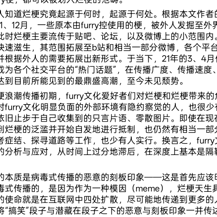
人知道烂梗究竟起源于何时，起源于何处。根据本文作者的
11、12月，一些原本由furry控使用的梗，被外人发掘至
此时烂梗主要流传于贴吧、论坛，以及微博上的小范围内。在
快速滋生，其范围拓展至b站和相当一部分微博，各个平
并根据外人的需要拓展出新形式。于当下，21年的3、4
成为各个社交平台的“热门话题”，在传播广度、传播速度
达到目前所能见到的最鼎盛高潮，至今未见颓势。
梗浪潮传播初期，furry文化爱好者们对烂梗和烂梗带来
对furry文化明显负面的外部环境有隐约察觉的人，也很
依旧止步于自己收集到的只言片语、零散图片。即使在现在，
到烂梗的泛滥并开始自发地进行抵制，也仍然有相当一部
考症结、探寻道路等工作，也少有人实行。换言之，furr
的分析与应对，从时间上过分地滞后，在深度上基本是隔
的本质是病毒式传播的恶意的刻板印象——这是首先应该
毒式传播的，是因为作为一种模因（meme），烂梗天生
的使命就是在互联网中四处扩散，尽可能地传递到更多的
将“搞笑”段子与潜藏在段子之下的恶意与刻板印象一并传