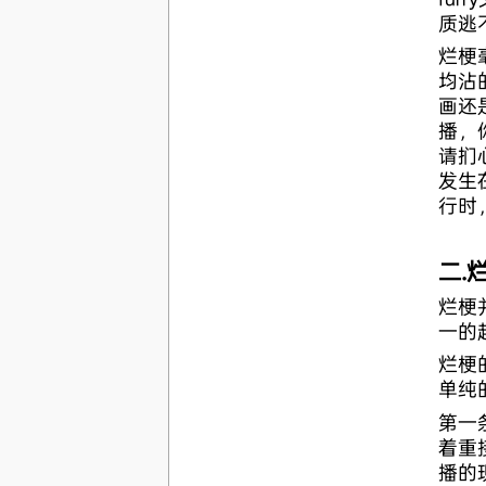
质逃
烂梗
均沾
画还
播，
请扪
发生
行时
二.
烂梗
一的
烂梗
单纯
第一
着重
播的