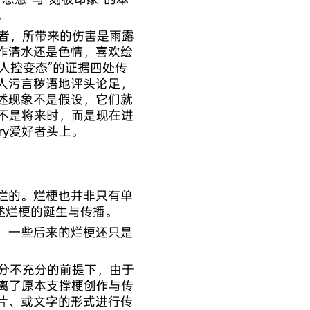
。
爱好者，所带来的伤害是雨露
作清水还是色情，喜欢绘
人控变态”的证据四处传
人污言秽语地评头论足，
述现象不是假设，它们就
切不是将来时，而是现在进
ry爱好者头上。
烂的。烂梗也并非只有单
述烂梗的诞生与传播。
，一些后来的烂梗还只是
识十分不充分的前提下，由于
脱离了原本支撑梗创作与传
片、或文字的形式进行传