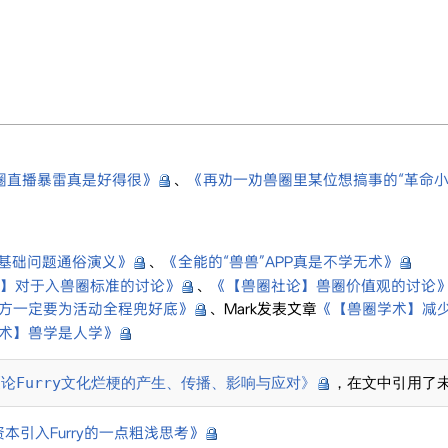
圈直播暴雷真是好得很》
、
《再劝一劝兽圈里某位想搞事的“革命小
基础问题通俗演义》
、
《全能的“兽兽”APP真是不学无术》
】对于入兽圈标准的讨论》
、
《【兽圈社论】兽圈价值观的讨论
方一定要为活动全程兜好底》
、Mark发表文章
《【兽圈学术】减
术】兽学是人学》
论Furry文化烂梗的产生、传播、影响与应对》
本引入Furry的一点粗浅思考》