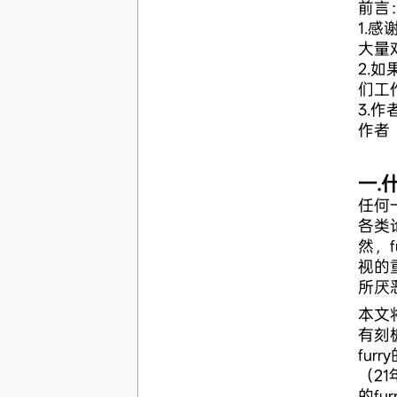
前言
1.
大量
2.
们工
3.
作者
一.
任何
各类
然，f
视的
所厌
本文
有刻
fur
（2
的f