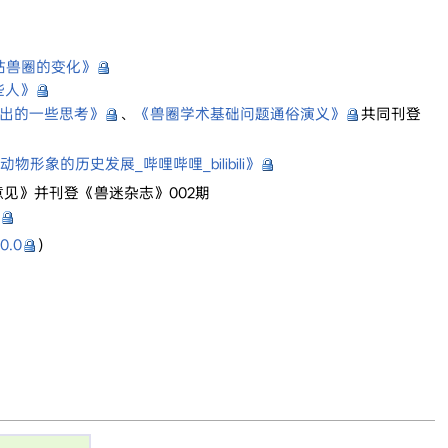
B站兽圈的变化》
些人》
引出的一些思考》
、
《兽圈学术基础问题通俗演义》
共同刊登
形象的历史发展_哔哩哔哩_bilibili》
意见》并刊登《兽迷杂志》002期
.0.0
)