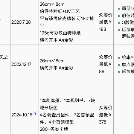
26cm×18cm
画册1
伯爵特种纸+UV工艺
众筹价
明信片
A
平背锁线软壳精装 可180°摊
2020.7.28
最低￥
Q版徽
平
188
后续
195g高彩映画特种纸
筹独
横向开本 A4全彩
-风之
众筹价
绘本×
26cm×18cm
2022.12.17
最低￥
摩点限
横向开本 A4全彩
88
后续
1本剧本册、1本规则书、7块
地形版图
众筹价
[4]
2024.10.15
4名调查员配件、7名首领配
最低￥
件、4个首领模型
378
280+各类卡牌