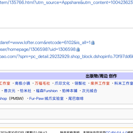
m/item/135766.html?utm_source=Appshare&utm_content=1004236
daref=www.lofter.com&retcode=6102&is_all=1
user/homepage/1306598?uid=1306598
obao.com/?spm=pc_detail.29232929.shop_block.dshopinfo.70f97dd
出版物/周边 创作
工作室
·
南极小镇
·
万福毛社
·
爪印文化
·
翎鬃社
·
柴丼工作室
·
科米工作
·
兽次元
·
恰米社
·
福森Furshion
·
狛神本铺
·
次元绒合
shop
（PMSW）
·
Fur-Paw 绒爪实验室
·
尾巴咖啡
24年10月12日 (星期六) 09:42。
除非另有声明，本网站内容采用
CC-BY-SA 4.0
授