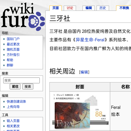
页面
讨论
编辑
历史
不转换
三牙社
跳转至：
导航
、
搜索
三牙社 是由国内 28位热爱纯兽及自然
导航
国际门户
主要作品有《
异星生命-Feral
》系列绘本、
最近更改
目前社团致力于在国内推广鲜为人知的纯
随机页面
方针指引
帮助
群聊
相关周边
[
编辑
]
搜索
封面
名称
编辑
快速创建词条
Feral
上传向导
绘本
工具
链入页面
相关更改