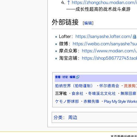
↑
https://zhongchou.modian.co
——成长性超高的战术战斗桌游
外部链接
[
编辑
]
Lofter：
https://sanyashe.lofter.com/
微博：
https://weibo.com/sanyashe?su
摩点众筹：
https://www.modian.com/
淘宝店铺：
https://shop586772743.ta
查看
·
讨论
·
编辑
狛纳世界（狛物谨制）
·
怀尔德商会
·
流浪狗
三牙社
·
食余社
·
冬喃溪北文化社
·
無限回廊
ケモノ野球部
·
赤鳞先锋
·
Play My Style Work
分类
：
周边
本页面最后修改于20