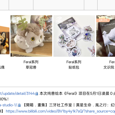
Feral系列
Feral系列
Fe
玩偶
草冠兽
贴纸包
文识院
/update/detail/3144
本次纯兽绘本《Feral》项目在5月1日凌晨 
00%！
a-studio-1/
【開箱．畫集】三牙社工作室｜異星生命．風之行：幻
ll】
https://www.bilibili.com/video/BV1by4y1k7sQ/?share_sourc