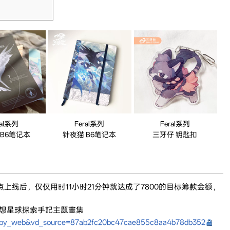
ral系列
Feral系列
Feral系列
 B6笔记本
针夜猫 B6笔记本
三牙仔 钥匙扣
0 点上线后，仅仅用时11小时21分钟就达成了7800的目标筹款金额，
想星球探索手記主題畫集
e=copy_web&vd_source=87ab2fc20bc47cae855c8aa4b78db352