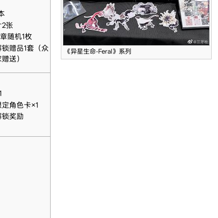
本
2张
章随机1枚
解锁赠品1套（众
《异星生命-Feral》系列
家赠送）
1
定角色卡×1
解锁奖励