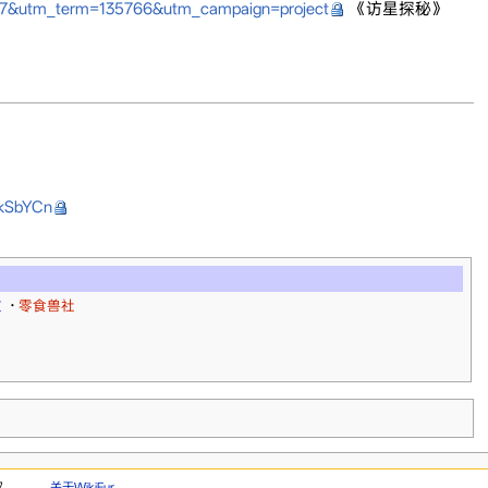
237&utm_term=135766&utm_campaign=project
《访星探秘》
6kSbYCn
室
·
零食兽社
权。
关于WikiFur