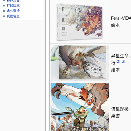
特殊页面
打印版本
永久链接
页面信息
Feral-VID
绘本
异星生命
[2]
[3]
行
绘本
访星探秘
桌游