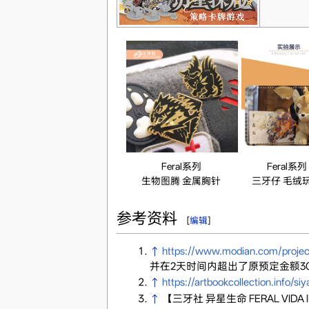
Feral系列
Feral系列
生物图腾 金属胸针
三牙仔 毛绒
参考资料
[
编辑
]
↑
https://www.modian.com/project
并在2天时间内超出了原预定金额3
↑
https://artbookcollection.info/siy
↑
【三牙社 异星生命 FERAL VIDA l