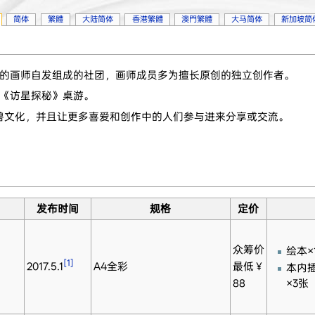
简体
繁體
大陆简体
香港繁體
澳門繁體
大马简体
新加坡简
文化的画师自发组成的社团，画师成员多为擅长原创的独立创作者。
《访星探秘》桌游。
兽文化，并且让更多喜爱和创作中的人们参与进来分享或交流。
发布时间
规格
定价
众筹价
绘本×
[1]
2017.5.1
A4全彩
最低￥
本内
88
×3张