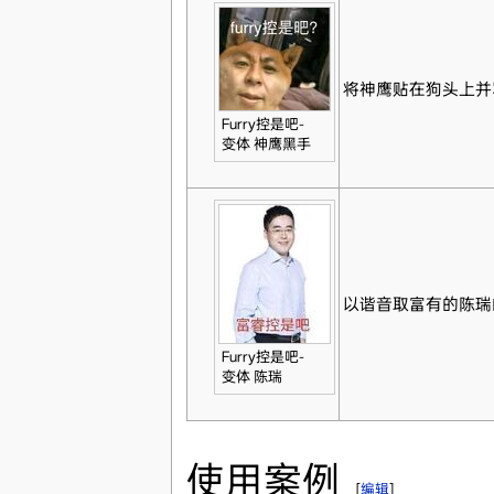
将神鹰贴在狗头上并写
Furry控是吧-
变体 神鹰黑手
以谐音取富有的陈瑞
Furry控是吧-
变体 陈瑞
使用案例
[
编辑
]