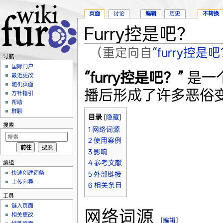
页面
讨论
编辑
历史
不转换
Furry控是吧？
（重定向自
“furry控是吧
导航
跳转至：
导航
、
搜索
国际门户
“furry控是吧？”
是一个
最近更改
随机页面
播后形成了许多恶俗
方针指引
帮助
群聊
目录
[
隐藏
]
搜索
1
网络词源
2
使用案例
3
影响
4
参考文献
编辑
快速创建词条
5
外部链接
上传向导
6
相关条目
工具
链入页面
网络词源
相关更改
[
编辑
]