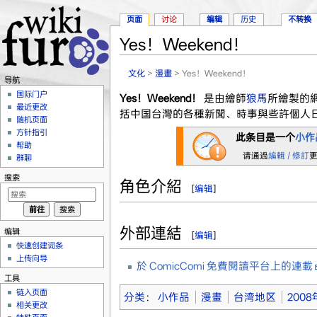
页面
讨论
编辑
历史
不转换
Yes！Weekend！
跳转至：
导航
、
搜索
文化
>
漫畫
> Yes！Weekend！
导航
国际门户
Yes！Weekend！
是由繪師
狼馬
所繪製的網
最近更改
括中国台灣的各種新聞、時事與些許個人
随机页面
方针指引
此条目是一个
小作
帮助
请通過
編輯 / 修訂
群聊
搜索
角色介紹
[
编辑
]
外部連結
编辑
[
编辑
]
快速创建词条
上传向导
於 ComicComi 免費閱讀平台上的連載
工具
链入页面
分类
：
小作品
漫畫
台湾地区
200
相关更改