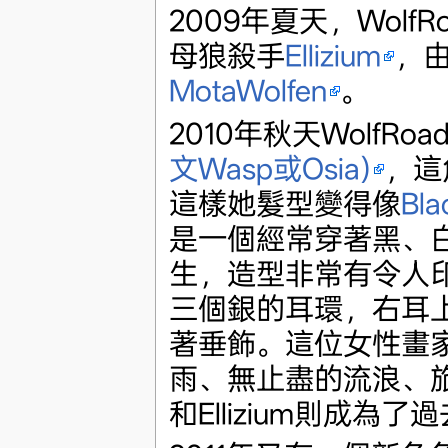
2009年夏天，Wol
母狼殺手
Ellizium
，
MotaWolfen
。
2010年秋天WolfR
文Wasp或Osia)
，這
這樣她髮型變得像
Bla
是一個經常穿著黑、
生，造型非常有令人印
三個銀的耳環，右耳
著垂飾。這位女性畫
雨、無止盡的流浪、旅
和Ellizium則成為了