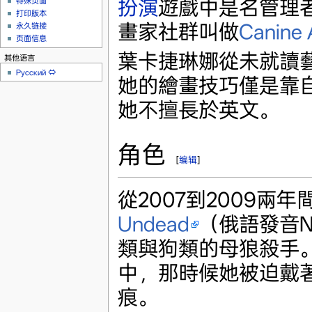
扮演
遊戲中是名管理
特殊页面
打印版本
畫家社群叫做
Canine 
永久链接
页面信息
葉卡捷琳娜從未就讀
其他语言
Русский
⇔
她的繪畫技巧僅是靠
她不擅長於英文。
角色
[
编辑
]
從2007到2009兩
Undead
（俄語發音N
類與狗類的母狼殺手
中，那時候她被迫戴
痕。