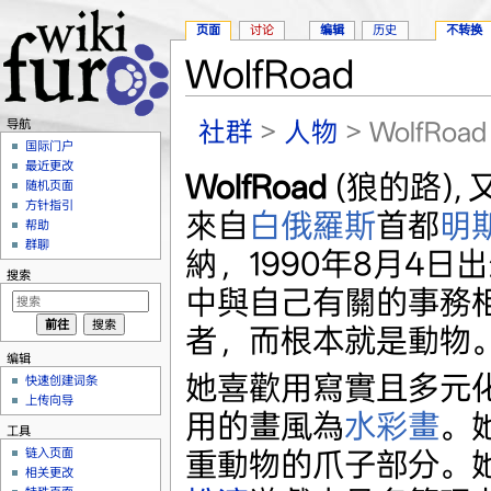
页面
讨论
编辑
历史
不转换
WolfRoad
跳转至：
导航
、
搜索
社群
>
人物
> WolfRoad
导航
国际门户
最近更改
WolfRoad
(狼的路),
随机页面
方针指引
來自
白俄羅斯
首都
明
帮助
群聊
納，1990年8月4
搜索
中與自己有關的事務
者，而根本就是動物
编辑
她喜歡用寫實且多元化
快速创建词条
上传向导
用的畫風為
水彩畫
。
工具
重動物的爪子部分。
链入页面
相关更改