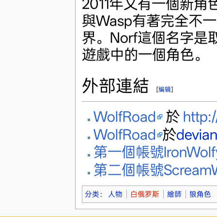
2011年又有一個新角
與Wasp有著完全不
界。Norf這個名字是
遊戲中的一個角色。
外部連結
[
编辑
]
WolfRoad
於
http:
WolfRoad
於
devia
第一個帳號IronWolf
第二個帳號ScreamW
分类
：
人物
白俄罗斯
繪師
狼角色