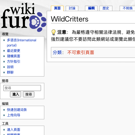
頁面
討論
編輯
歷史
不转换
WildCritters
跳到：
導覽
、
搜尋
注意
： 為嚴格遵守相關法律法規，避
導覽
強烈建議您不要訪問此類網站或瀏覽此類
多语言(International
portal)
最近變更
分類
：
不可索引頁面
隨機頁面
方针指引
說明
群聊
搜尋
编辑
快速创建词条
上传向导
工具
連入頁面