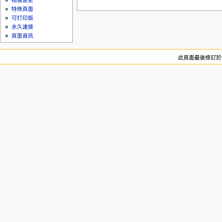
相關變更
特殊頁面
可打印版
永久連接
頁面資訊
此頁面最後修訂於 20