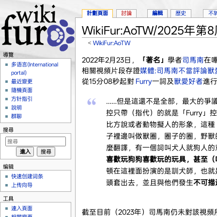
計劃頁面
討論
編輯
歷史
不
WikiFur:AoTW/2025年第
<
WikiFur:AoTW
跳到：
導覽
、
搜尋
導覽
2022年2月23日，
「著名」
學者
司馬南
在嗶
多语言(International
相關視頻片段存證
媒體:司馬南不當評論獸愛
portal)
從15分08秒起對
Furry
一詞及
獸愛好者
進
最近變更
隨機頁面
方针指引
……但是這還不是全部，最大的爭
說明
控只帶（指代）的就是「Furry
群聊
比方說或者動物擬人的形象，這種「
搜尋
子裡邊叫做獸圈，圈子的圈，野獸
麼翻譯，有一個詞叫犬人就狗人的
喜歡玩狗狗喜歡玩的玩具，甚至（
编辑
頓在這裡面扮演的是訓犬師，也就
快速创建词条
頭套出去，並且與他們發生
不可描
上传向导
工具
連入頁面
截至目前（2023年）司馬南仍未對該視