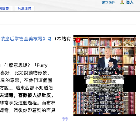
登入
建立帳戶
坡简体
台灣正體
變裝皇后掌管全美核電》
（本站有
控」什麼意思呢？「Furry」
的喜好，比如說動物形象，
玩具的意思，在他們這個圈
方說……這東西都不知道怎
去遛彎，喜歡被人抓肚皮，
非常享受這個過程。而布林
遛彎，然後你帶着狗的面具