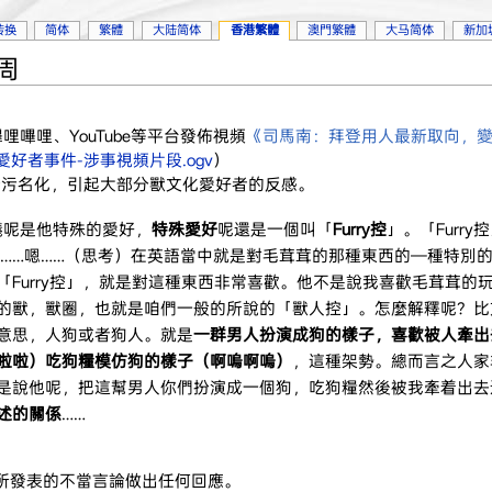
转换
简体
繁體
大陆简体
香港繁體
澳門繁體
大马简体
新加
8周
哩嗶哩、YouTube等平台發佈視頻
《司馬南：拜登用人最新取向，
好者事件-涉事視頻片段.ogv
）
行污名化，引起大部分獸文化愛好者的反感。
議呢是他特殊的愛好，
特殊愛好
呢還是一個叫「
Furry控
」。「Furry
」控……嗯……（思考）在英語當中就是對毛茸茸的那種東西的—種特別
Furry控」，就是對這種東西非常喜歡。他不是說我喜歡毛茸茸的
的獸，獸圈，也就是咱們一般的所說的「獸人控」。怎麼解釋呢？比
意思，人狗或者狗人。就是
一群男人扮演成狗的樣子，喜歡被人牽出
啦啦）吃狗糧模仿狗的樣子（啊嗚啊嗚）
，這種架勢。總而言之人家
是說他呢，把這幫男人你們扮演成一個狗，吃狗糧然後被我牽着出去
述的關係
……
頻所發表的不當言論做出任何回應。