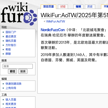
项目页面
讨论
编辑
历史
不
WikiFur:AoTW/2025年第5
<
WikiFur:AoTW
跳转至：
导航
、
搜索
导航
NordicFuzzCon
（中译：「北歐絨毛聚會」，
国际门户
在瑞典 哈尼厄市 舉辦的年度獸迷展覽會。
最近更改
随机页面
首次舉辦於2013年，是北歐地區最大的
方针指引
獸聚活動。
帮助
群聊
2019年參加人數達到1,149人，其中有
自德國、芬蘭、挪威、英國及荷蘭。
搜索
编辑
快速创建词条
上传向导
工具
链入页面
相关更改