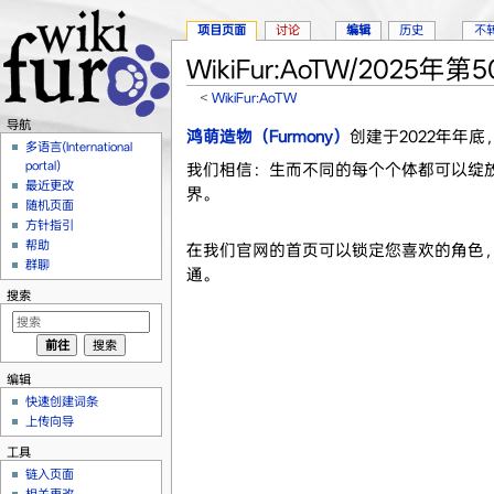
项目页面
讨论
编辑
历史
不
WikiFur:AoTW/2025年第
<
WikiFur:AoTW
跳转至：
导航
、
搜索
导航
鸿萌造物（Furmony）
创建于2022年年
多语言(International
portal)
我们相信：生而不同的每个个体都可以绽
最近更改
界。
随机页面
方针指引
帮助
在我们官网的首页可以锁定您喜欢的角色，
群聊
通。
搜索
编辑
快速创建词条
上传向导
工具
链入页面