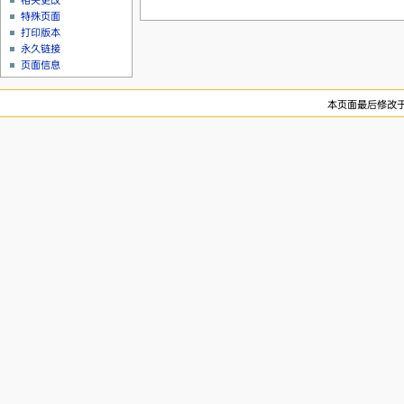
相关更改
特殊页面
打印版本
永久链接
页面信息
本页面最后修改于20