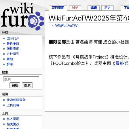
项目页面
讨论
编辑
历史
不
WikiFur:AoTW/2025年第
<
WikiFur:AoTW
跳转至：
导航
、
搜索
导航
国际门户
無限回廊
是由 著名绘师 阿谨 成立的小社
最近更改
随机页面
方针指引
旗下作品有 《月满战争Project》概念设
帮助
《FOOTcombo绘本》、兵器主题《
最终兵
群聊
搜索
编辑
快速创建词条
上传向导
工具
链入页面
相关更改