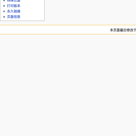
特殊页面
打印版本
永久链接
页面信息
本页面最后修改于20