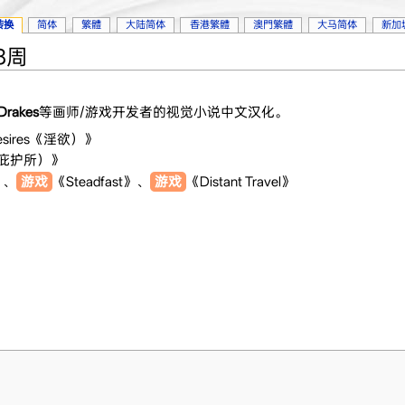
转换
简体
繁體
大陆简体
香港繁體
澳門繁體
大马简体
新加
38周
rakes
等画师/游戏开发者的视觉小说中文汉化。
 Desires《淫欲）》
r（庇护所）》
》、
游戏
《Steadfast》、
游戏
《Distant Travel》