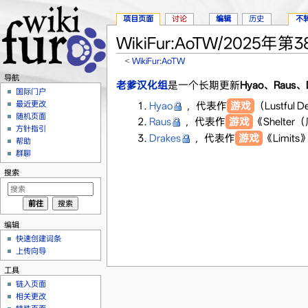
项目页面
讨论
编辑
历史
不
WikiFur:AoTW/2025年第
<
WikiFur:AoTW
跳转至：
导航
、
搜索
导航
老爹汉化组
是一个长期更新
Hyao、Raus、D
国际门户
最近更改
Hyao
，代表作
游戏
（Lustful
随机页面
Raus
，代表作
游戏
《Shelte
方针指引
Drakes
，代表作
游戏
《Limits
帮助
群聊
搜索
编辑
快速创建词条
上传向导
工具
链入页面
相关更改