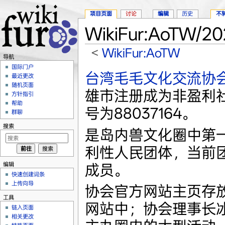
项目页面
讨论
编辑
历史
不
WikiFur:AoTW/
<
WikiFur:AoTW
导航
跳转至：
导航
、
搜索
国际门户
台湾毛毛文化交流协
最近更改
随机页面
雄市注册成为非盈利
方针指引
帮助
号为88037164。
群聊
搜索
是岛内兽文化圈中第
利性人民团体，当前
编辑
成员。
快速创建词条
上传向导
协会官方网站主页存放
工具
网站中；协会理事长
链入页面
相关更改