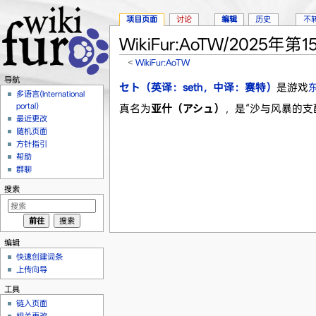
项目页面
讨论
编辑
历史
不
WikiFur:AoTW/2025年第1
<
WikiFur:AoTW
跳转至：
导航
、
搜索
导航
セト（英译：seth，中译：赛特）
是游戏
多语言(International
portal)
真名为
亚什（アシュ）
，是“沙与风暴的支
最近更改
随机页面
方针指引
帮助
群聊
搜索
编辑
快速创建词条
上传向导
工具
链入页面