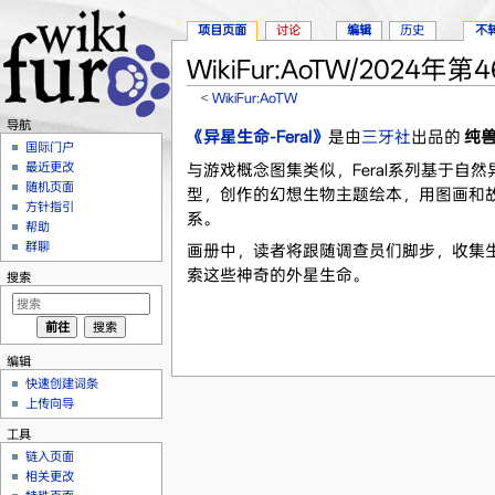
项目页面
讨论
编辑
历史
不
WikiFur:AoTW/2024年第
<
WikiFur:AoTW
跳转至：
导航
、
搜索
导航
《异星生命-Feral》
是由
三牙社
出品的
纯
国际门户
最近更改
与游戏概念图集类似，Feral系列基于自
随机页面
型，创作的幻想生物主题绘本，用图画和
方针指引
系。
帮助
群聊
画册中，读者将跟随调查员们脚步，收集
索这些神奇的外星生命。
搜索
编辑
快速创建词条
上传向导
工具
链入页面
相关更改