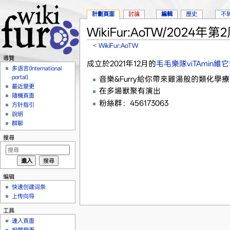
計劃頁面
討論
編輯
歷史
不
WikiFur:AoTW/2024年第
<
WikiFur:AoTW
跳到：
導覽
、
搜尋
導覽
成立於2021年12月的
毛毛樂隊viTAmin維
多语言(International
portal)
音樂&Furry給你帶來雞湯般的類化學
最近變更
在多場獸聚有演出
隨機頁面
粉絲群：456173063
方针指引
說明
群聊
搜尋
编辑
快速创建词条
上传向导
工具
連入頁面