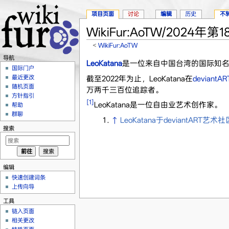
项目页面
讨论
编辑
历史
不
WikiFur:AoTW/2024年第1
<
WikiFur:AoTW
跳转至：
导航
、
搜索
导航
LeoKatana
是一位来自中国台湾的国际知
国际门户
最近更改
截至2022年为止，LeoKatana在
deviantAR
随机页面
万两千三百位追踪者。
方针指引
[1]
LeoKatana是一位自由业艺术创作家。
帮助
群聊
↑
LeoKatana于deviantART
搜索
编辑
快速创建词条
上传向导
工具
链入页面
相关更改