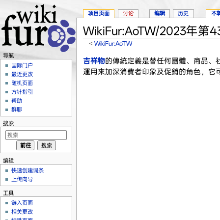
项目页面
讨论
编辑
历史
不
WikiFur:AoTW/2023年第
<
WikiFur:AoTW
跳转至：
导航
、
搜索
导航
吉祥物
的傳統定義是替任何團體、商品、
国际门户
運用來加深消費者印象及促銷的角色，它
最近更改
随机页面
方针指引
帮助
群聊
搜索
编辑
快速创建词条
上传向导
工具
链入页面
相关更改