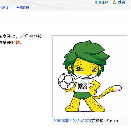
登录
创建账户
坡简体
台灣正體
在商業上，吉祥物也被
的某種
動物
。
2010南非世界盃足球賽
吉祥物 - Zakumi