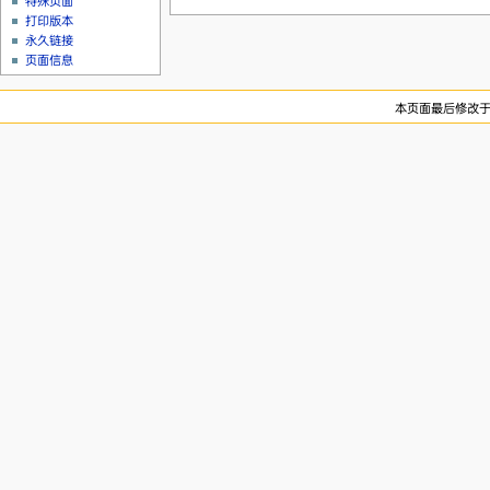
特殊页面
打印版本
永久链接
页面信息
本页面最后修改于20