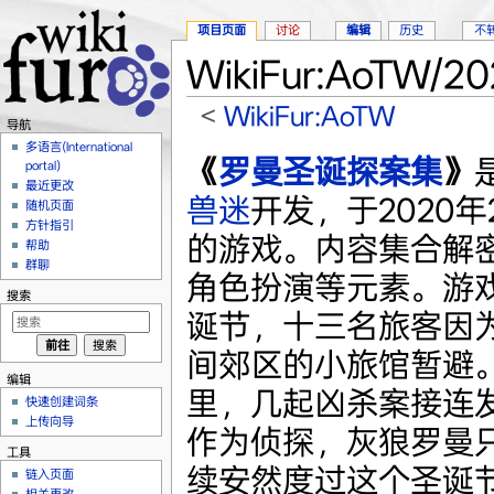
项目页面
讨论
编辑
历史
不
WikiFur:AoTW/
<
WikiFur:AoTW
导航
跳转至：
导航
、
搜索
多语言(International
《
罗曼圣诞探案集
》
portal)
最近更改
兽迷
开发，于2020年
随机页面
方针指引
的游戏。内容集合解
帮助
群聊
角色扮演等元素。游
搜索
诞节，十三名旅客因
间郊区的小旅馆暂避
编辑
里，几起凶杀案接连
快速创建词条
上传向导
作为侦探，灰狼罗曼
工具
续安然度过这个圣诞
链入页面