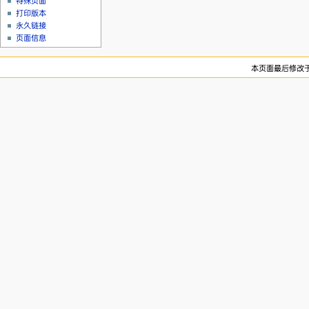
特殊页面
打印版本
永久链接
页面信息
本页面最后修改于20