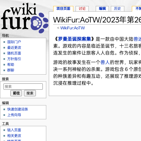
项目页面
讨论
编辑
历史
不
WikiFur:AoTW/2023年第
<
WikiFur:AoTW
跳转至：
导航
、
搜索
导航
《
罗曼圣诞探案集
》
是一款由中国大陆
兽
国际门户
素。游戏的内容是临近圣诞节，十三名旅
最近更改
连发生的案件让旅客人人自危。作为侦探
随机页面
方针指引
游戏的故事发生在一个
兽人
的世界，玩家将
帮助
决一系列神秘的凶杀案。游戏包含 6 个
群聊
的种族差异和有趣互动，还展现了推理游
搜索
沉浸在推理过程中。
编辑
快速创建词条
上传向导
工具
链入页面
相关更改