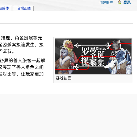
登录
创建账户
坡简体
台灣正體
险、推理、角色扮演等元
起凶杀案接连发生，接
圣诞节。
格各异的兽人旅客一起解
仅展现了兽人角色之间
据对比等，让玩家更加
游戏封面