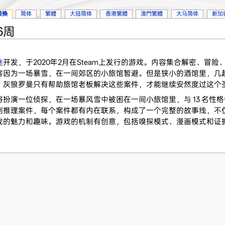
转换
简体
繁體
大陆简体
香港繁體
澳門繁體
大马简体
新加
26周
迷
开发，于2020年2月在Steam上发行的游戏。内容集合解密、冒
客因为一场暴雪，在一间郊区的小旅馆暂避。但是狭小的酒馆里，几
，灰狼罗曼只有帮助旅馆老板解决这些案件，才能继续安然度过这个
扮演一位侦探，在一场暴风雪中被困在一间小旅馆里，与 13 名性
原创推理案件，每个案件都有内在联系，构成了一个完整的故事线，不
戏的魅力和趣味。游戏的机制有创意，包括嗅探模式、漫画模式和证