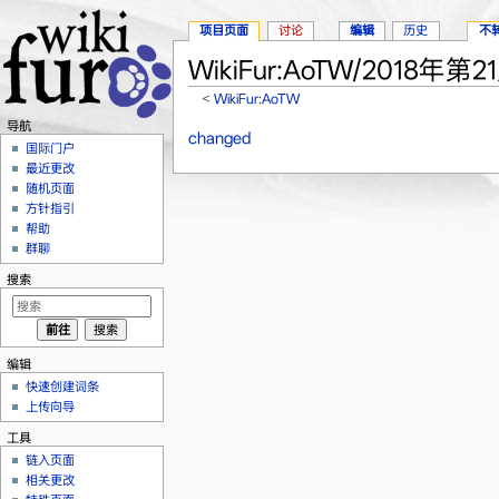
项目页面
讨论
编辑
历史
不
WikiFur:AoTW/2018年第2
<
WikiFur:AoTW
跳转至：
导航
、
搜索
导航
changed
国际门户
最近更改
随机页面
方针指引
帮助
群聊
搜索
编辑
快速创建词条
上传向导
工具
链入页面
相关更改