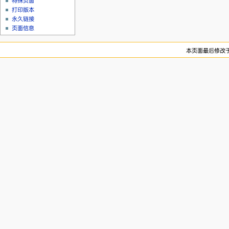
特殊页面
打印版本
永久链接
页面信息
本页面最后修改于20