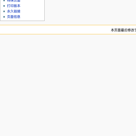
特殊页面
打印版本
永久链接
页面信息
本页面最后修改于20