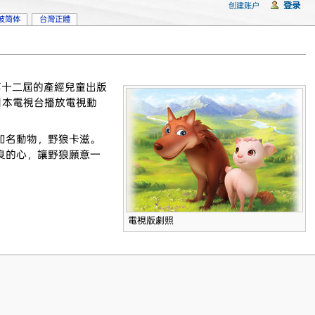
登录
创建账户
坡简体
台灣正體
第十二屆的產經兒童出版
起，於日本電視台播放電視動
知名動物，野狼卡滋。
良的心，讓野狼願意一
電視版劇照