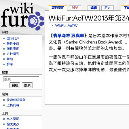
项目页面
讨论
编辑
历史
不
WikiFur:AoTW/2013年第3
<
WikiFur:AoTW
跳转至：
导航
、
搜索
导航
《
翡翠森林 狼與羊
》
是日本繪本作家木村裕
国际门户
文化賞（Sankei Children's Boo
最近更改
畫。是一則有關狼與羊之間的友情故事。
随机页面
方针指引
一隻叫做羊咩的山羊在暴風雨的夜晚在一
帮助
為了維持這份友誼，他們決定離開原本的
群聊
次又一次克服吃掉羊咩的衝動，最後他們
搜索
编辑
快速创建词条
上传向导
工具
链入页面
相关更改