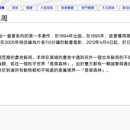
转换
简体
繁體
大陆简体
香港繁體
澳門繁體
大马简体
新加
4周
一童書系列的第一本著作，於1994年出版。在1995年，該書獲得
k Award）。在2005年時改編為片長110分鐘的動畫電影，2012年4月4日
個荒廢的農舍躲雨。羊咩在黑暗的農舍中遇到另外一個也來躲雨的不
族群，前往一個和平世界「翡翠森林」。由於雙方都有一顆誠摯與善
終於到達所有動物都和平相處的美麗境界—「翡翠森林」。