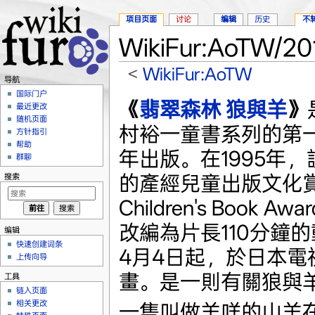
项目页面
讨论
编辑
历史
不
WikiFur:AoTW/
<
WikiFur:AoTW
导航
跳转至：
导航
、
搜索
国际门户
《
翡翠森林 狼與羊
》
最近更改
随机页面
村裕一童書系列的第一
方针指引
帮助
年出版。在1995年
群聊
的產經兒童出版文化賞（
搜索
Children's Book 
改編為片長110分鐘的
编辑
快速创建词条
4月4日起，於日本電
上传向导
畫。是一則有關狼與
工具
链入页面
相关更改
一隻叫做羊咩的山羊