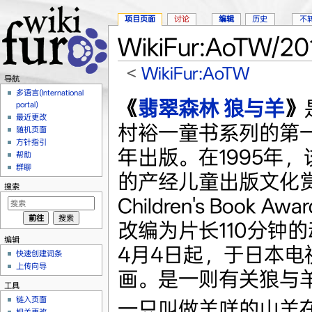
项目页面
讨论
编辑
历史
不
WikiFur:AoTW/
<
WikiFur:AoTW
导航
跳转至：
导航
、
搜索
多语言(International
《
翡翠森林 狼与羊
》
portal)
最近更改
村裕一童书系列的第一
随机页面
方针指引
年出版。在1995年
帮助
群聊
的产经儿童出版文化赏（
搜索
Children's Book 
改编为片长110分钟的
编辑
4月4日起，于日本电
快速创建词条
上传向导
画。是一则有关狼与
工具
链入页面
一只叫做羊咩的山羊