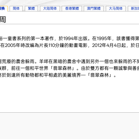
转换
简体
繁體
大陆简体
香港繁體
澳門繁體
大马简体
新加
1周
一童書系列的第一本著作，於1994年出版。在1995年，該書獲得
k Award）。在2005年時改編為片長110分鐘的動畫電影，2012年4月4日
個荒廢的農舍躲雨。羊咩在黑暗的農舍中遇到另外一個也來躲雨的不
族群，前往一個和平世界「翡翠森林」。由於雙方都有一顆誠摯與善
終於到達所有動物都和平相處的美麗境界—「翡翠森林」。