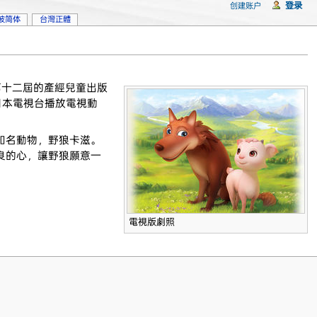
登录
创建账户
坡简体
台灣正體
第十二屆的產經兒童出版
起，於日本電視台播放電視動
知名動物，野狼卡滋。
良的心，讓野狼願意一
電視版劇照