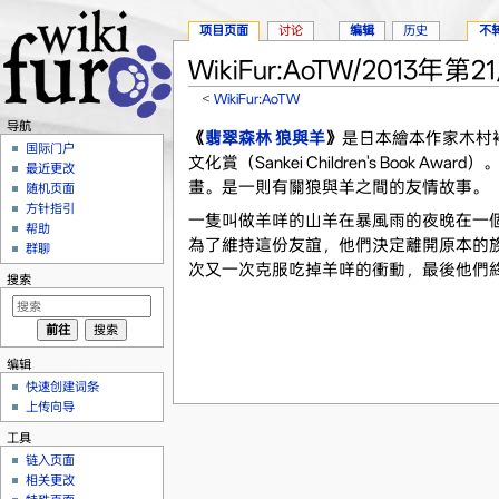
项目页面
讨论
编辑
历史
不
WikiFur:AoTW/2013年第2
<
WikiFur:AoTW
跳转至：
导航
、
搜索
导航
《
翡翠森林 狼與羊
》
是日本繪本作家木村裕
国际门户
文化賞（Sankei Children's Boo
最近更改
畫。是一則有關狼與羊之間的友情故事。
随机页面
方针指引
一隻叫做羊咩的山羊在暴風雨的夜晚在一
帮助
為了維持這份友誼，他們決定離開原本的
群聊
次又一次克服吃掉羊咩的衝動，最後他們
搜索
编辑
快速创建词条
上传向导
工具
链入页面
相关更改