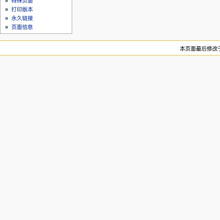
特殊页面
打印版本
永久链接
页面信息
本页面最后修改于20