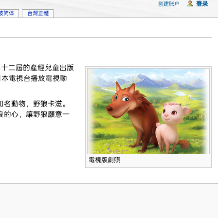
登录
创建账户
坡简体
台灣正體
第十二屆的產經兒童出版
起，於日本電視台播放電視動
知名動物，野狼卡滋。
良的心，讓野狼願意一
電視版劇照