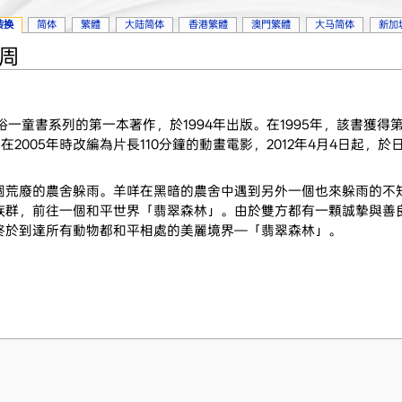
转换
简体
繁體
大陆简体
香港繁體
澳門繁體
大马简体
新加
9周
一童書系列的第一本著作，於1994年出版。在1995年，該書獲得
k Award）。在2005年時改編為片長110分鐘的動畫電影，2012年4月4日
個荒廢的農舍躲雨。羊咩在黑暗的農舍中遇到另外一個也來躲雨的不
族群，前往一個和平世界「翡翠森林」。由於雙方都有一顆誠摯與善
終於到達所有動物都和平相處的美麗境界—「翡翠森林」。