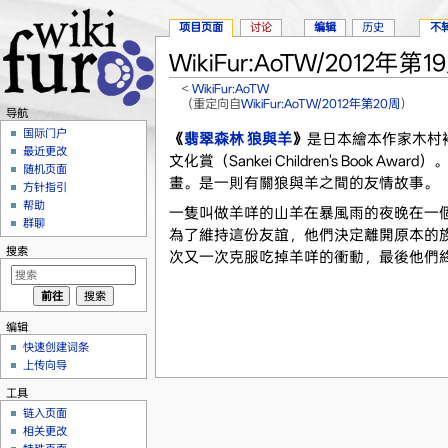
项目页面
讨论
编辑
历史
不
WikiFur:AoTW/2012年第1
<
WikiFur:AoTW
（重定向自
WikiFur:AoTW/2012年第20周
）
导航
跳转至：
导航
、
搜索
国际门户
《
翡翠森林 狼與羊
》
是日本繪本作家木村裕
最近更改
文化賞（Sankei Children's Boo
随机页面
畫。是一則有關狼與羊之間的友情故事。
方针指引
帮助
一隻叫做羊咩的山羊在暴風雨的夜晚在一
群聊
為了維持這份友誼，他們決定離開原本的
搜索
次又一次克服吃掉羊咩的衝動，最後他們
编辑
快速创建词条
上传向导
工具
链入页面
相关更改