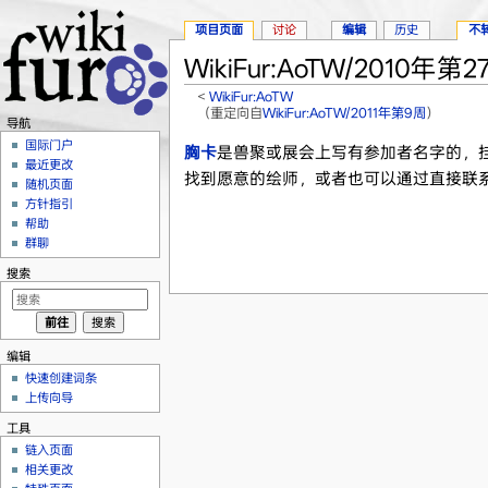
项目页面
讨论
编辑
历史
不
WikiFur:AoTW/2010年第2
<
WikiFur:AoTW
（重定向自
WikiFur:AoTW/2011年第9周
）
导航
跳转至：
导航
、
搜索
国际门户
胸卡
是兽聚或展会上写有参加者名字的，
最近更改
找到愿意的绘师，或者也可以通过直接联
随机页面
方针指引
帮助
群聊
搜索
编辑
快速创建词条
上传向导
工具
链入页面
相关更改