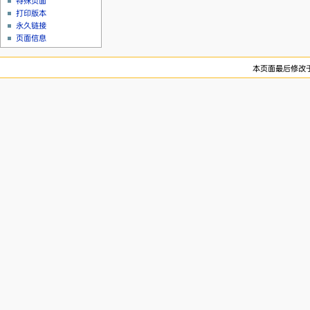
特殊页面
打印版本
永久链接
页面信息
本页面最后修改于20