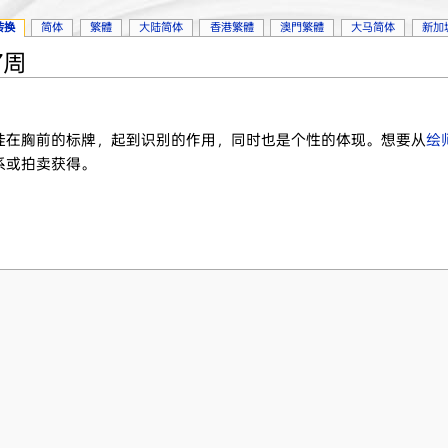
转换
简体
繁體
大陆简体
香港繁體
澳門繁體
大马简体
新加
7周
挂在胸前的标牌，起到识别的作用，同时也是个性的体现。想要从
绘
系或拍卖获得。