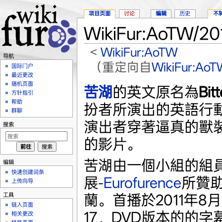
项目页面
讨论
编辑
历史
不
WikiFur:AoTW/
<
WikiFur:AoTW
导航
（重定向自
WikiFur:A
国际门户
最近更改
跳转至：
导航
、
搜索
随机页面
苦湖
的英文原名為
Bit
方针指引
帮助
扮者所演出的英語行
群聊
演出者穿著逼真的獸裝
搜索
的影片。
苦湖由一個小組的組
编辑
快速创建词条
展-
Eurofurence
所贊
上传向导
蘭。首播於2011年8月1
工具
链入页面
17，DVD版本的的
相关更改