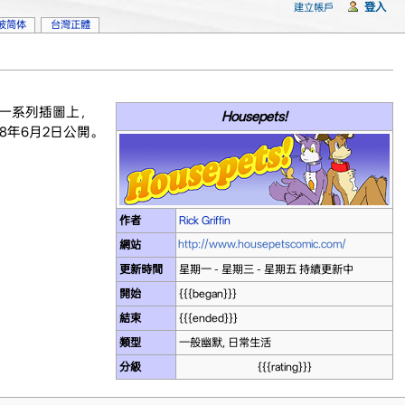
登入
建立帳戶
坡简体
台灣正體
的一系列插圖上，
Housepets!
08年6月2日公開。
作者
Rick Griffin
http://www.housepetscomic.com/
網站
更新時間
星期一 - 星期三 - 星期五 持續更新中
開始
{{{began}}}
結束
{{{ended}}}
類型
一般幽默, 日常生活
分級
{{{rating}}}