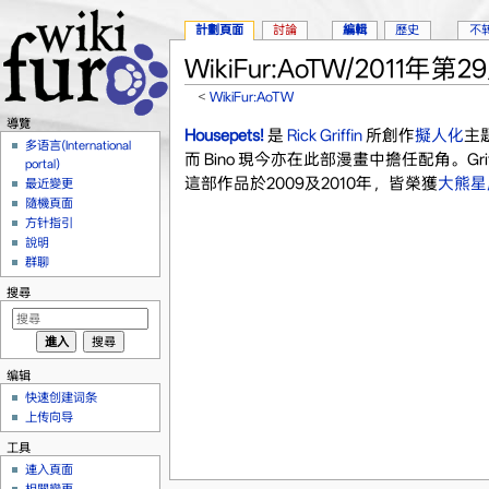
計劃頁面
討論
編輯
歷史
不
WikiFur:AoTW/2011年第2
<
WikiFur:AoTW
跳轉到：
導覽
、
搜尋
導覽
Housepets!
是
Rick Griffin
所創作
擬人化
主
多语言(International
而 Bino 現今亦在此部漫畫中擔任配角。Gr
portal)
這部作品於2009及2010年，皆榮獲
大熊星
最近變更
隨機頁面
方针指引
說明
群聊
搜尋
编辑
快速创建词条
上传向导
工具
連入頁面