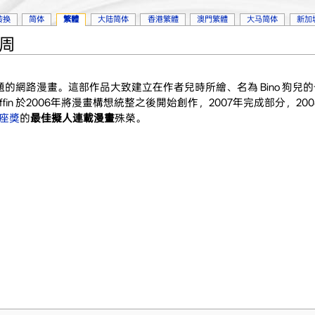
转换
简体
繁體
大陆简体
香港繁體
澳門繁體
大马简体
新加
9周
題的網路漫畫。這部作品大致建立在作者兒時所繪、名為 Bino 狗兒
iffin 於2006年將漫畫構想統整之後開始創作，2007年完成部分，20
座獎
的
最佳擬人連載漫畫
殊榮。