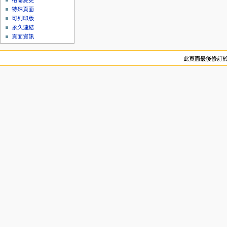
相關變更
特殊頁面
可列印版
永久連結
頁面資訊
此頁面最後修訂於 2