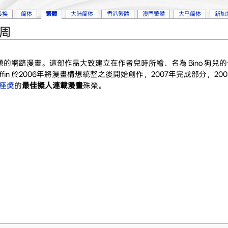
转换
简体
繁體
大陆简体
香港繁體
澳門繁體
大马简体
新加
9周
題的網路漫畫。這部作品大致建立在作者兒時所繪、名為 Bino 狗兒
iffin 於2006年將漫畫構想統整之後開始創作，2007年完成部分，20
座獎
的
最佳擬人連載漫畫
殊榮。