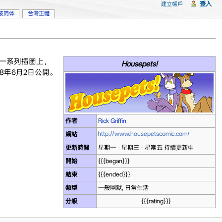
登入
建立帳戶
坡简体
台灣正體
的一系列插圖上，
Housepets!
08年6月2日公開。
作者
Rick Griffin
http://www.housepetscomic.com/
網站
更新時間
星期一 - 星期三 - 星期五 持續更新中
開始
{{{began}}}
結束
{{{ended}}}
類型
一般幽默, 日常生活
分級
{{{rating}}}