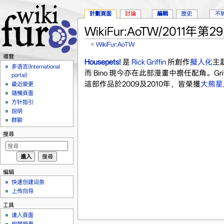
計劃頁面
討論
編輯
歷史
不
WikiFur:AoTW/2011年第2
<
WikiFur:AoTW
跳轉到：
導覽
、
搜尋
導覽
Housepets!
是
Rick Griffin
所創作
擬人化
主
多语言(International
而 Bino 現今亦在此部漫畫中擔任配角。Gr
portal)
這部作品於2009及2010年，皆榮獲
大熊星
最近變更
隨機頁面
方针指引
說明
群聊
搜尋
编辑
快速创建词条
上传向导
工具
連入頁面