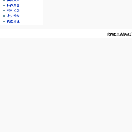
相關變更
特殊頁面
可列印版
永久連結
頁面資訊
此頁面最後修訂於 2