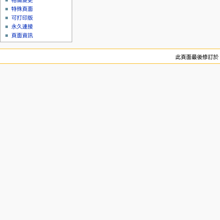
相關變更
特殊頁面
可打印版
永久連接
頁面資訊
此頁面最後修訂於 20