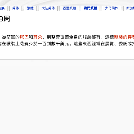
转换
简体
繁體
大陆简体
香港繁體
澳門繁體
大马简体
新加
49周
。從簡單的
尾巴
和
耳朵
，到整套覆蓋全身的服裝都有。這樣
獸裝的穿
能在獸裝上花費少於一百到數千美元。這些東西經常在展覽、委託或