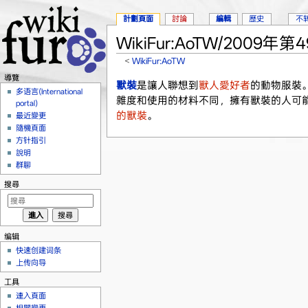
計劃頁面
討論
編輯
歷史
不
WikiFur:AoTW/2009年第
<
WikiFur:AoTW
跳到：
導覽
、
搜尋
導覽
獸裝
是讓人聯想到
獸人愛好者
的動物服裝
多语言(International
雜度和使用的材料不同，擁有獸裝的人可
portal)
的獸裝
。
最近變更
隨機頁面
方针指引
說明
群聊
搜尋
编辑
快速创建词条
上传向导
工具
連入頁面