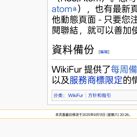
atom
），也有最新
他動態頁面 - 只要您注
閱聯結，就可以善加
資料備份
[
编辑
]
WikiFur 提供了
每周
以及
服務商標限定
的情
分类
：
WikiFur
方针和指引
本页面最后修改于2025年9月13日 (星期六) 20:26。