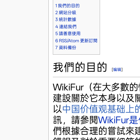
1
我們的目的
2
網站分級
3
統計數據
4
連結我們
5
請善意使用
6
RSS/Atom 更新訂閱
7
資料備份
我們的目的
[
编辑
]
WikiFur（在大多
建設關於它本身以及
以
中国价值观基础上
訊，請參閱
WikiFur
們根據合理的嘗試來