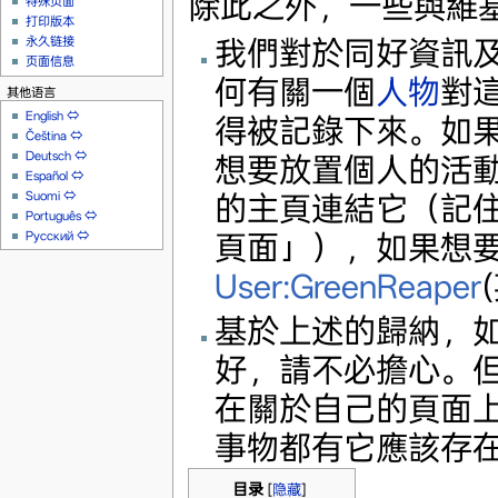
除此之外，一些與維
特殊页面
打印版本
我們對於同好資訊
永久链接
页面信息
何有關一個
人物
對
其他语言
English
⇔
得被記錄下來。如
Čeština
⇔
Deutsch
⇔
想要放置個人的活
Español
⇔
Suomi
⇔
的主頁連結它（記住
Português
⇔
Русский
⇔
頁面」），如果想
User:GreenReaper
基於上述的歸納，
好，請不必擔心。
在關於自己的頁面
事物都有它應該存
目录
[
隐藏
]