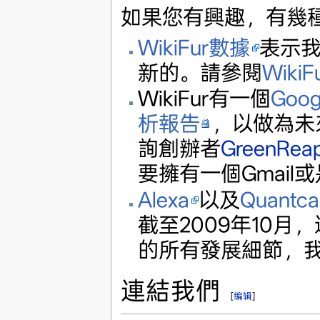
如果您有興趣，有幾
WikiFur數據
表示
新的。請參閱
Wik
WikiFur有一個
Goo
析報告
，以做為未
詢創辦者
GreenRea
要擁有一個Gmail或
Alexa
以及
Quantca
截至2009年10
的所有發展細節，
連結我們
[
编辑
]