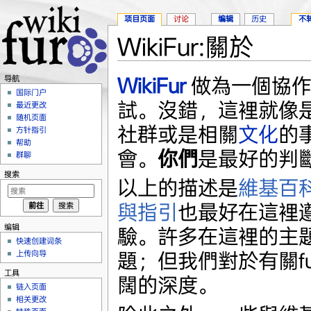
项目页面
讨论
编辑
历史
不
WikiFur:關於
跳转至：
导航
、
搜索
WikiFur
做為一個協作
导航
国际门户
試。沒錯，這裡就像是
最近更改
随机页面
社群或是相關
文化
的
方针指引
帮助
會。
你們
是最好的判
群聊
搜索
以上的描述是
維基百
與指引
也最好在這裡
编辑
驗。許多在這裡的主
快速创建词条
上传向导
題；但我們對於有關f
工具
闊的深度。
链入页面
相关更改