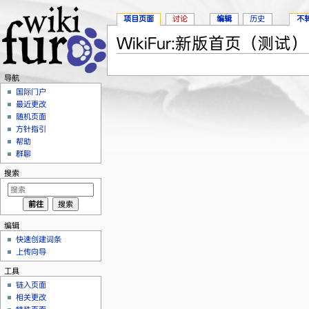
项目页面
讨论
编辑
历史
不
WikiFur:新版首页（测试）
跳转至：
导航
、
搜索
导航
国际门户
最近更改
随机页面
方针指引
帮助
群聊
搜索
编辑
快速创建词条
上传向导
工具
链入页面
相关更改