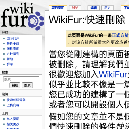
项目页面
讨论
编辑
历史
不
WikiFur:快速刪除
跳转至：
导航
、
搜索
导航
此页面是WikiFur的一条
正式方针
国际门户
。对该方针所做重大的更改应首
最近更改
随机页面
當您從剛建構的頁面
方针指引
帮助
被刪除，請理解我們
群聊
很歡迎您加入
WikiFur
搜索
似乎並比較不像是一篇
您已成功的建構了一
编辑
快速创建词条
或者您可以開設個人
上传向导
工具
假如您的文章並不是
链入页面
們快速刪除的條件
快
相关更改