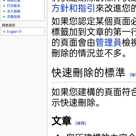
特殊页面
方針和指引
來改進您
打印版本
永久链接
页面信息
如果您認定某個頁面必
其他语言
標籤加到文章的第一
English
⇔
的頁面會由
管理員
檢
刪除的情況並不多。
快速刪除的標準
[
编
如果您建構的頁面符
示快速刪除。
文章
[
编辑
]