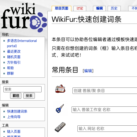
项目页面
讨论
编辑
历史
不
WikiFur:快速创建词条
跳转至：
导航
、
搜索
导航
本条目可以协助各位编辑者通过模板快速
多语言(International
portal)
只需在你想创建的词条（框）输入条目名
最近更改
式，来试试吧！
随机页面
方针指引
常用条目
帮助
[
编辑
]
群聊
搜索
编辑
快速创建词条
上传向导
工具
链入页面