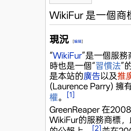
WikiFur 是一個商
現況
[
编辑
]
“
WikiFur
”是一個服務
時也是一個“
習慣法
”
是本站的
廣告
以及
推
(Laurence Parr
[1]
權
。
GreenReaper 在20
WikiFur的服務商
[2]
的公報上，
並在20