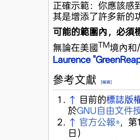
正確示範：你應該感到高
其是增添了許多新的
可能的範圍內，必須
TM
無論在美國
境內和
Laurence "GreenReap
參考文獻
[
编辑
]
↑
目前的
標誌版
於
GNU自由文件
↑
官方公報
，第1
日）