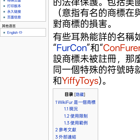
的法律保護。包括美
特殊页面
打印版本
（意指有名的商標在
永久链接
页面信息
對商標的損害。
其他语言
English
⇔
有些耳熟能詳的名稱如
“
FurCon
”和“
ConFure
設商標未被註冊，那
同一個特殊的符號時
和
YiffyToys
)。
目录
[
隐藏
]
1
WikiFur 是一個商標
1.1
現況
1.2
使用限制
1.3
使用範例
2
參考文獻
3
外部連結