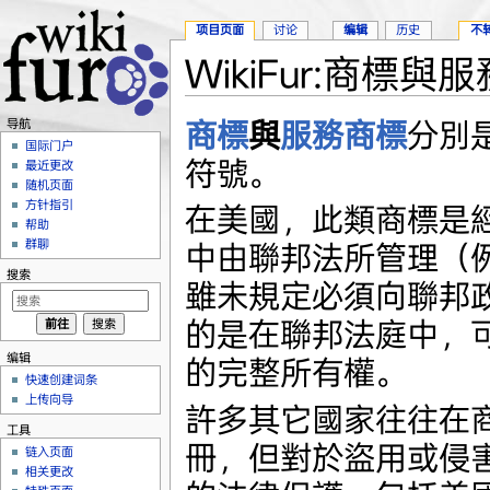
项目页面
讨论
编辑
历史
不
WikiFur:商標與
跳转至：
导航
、
搜索
商標
與
服務商標
分別
导航
国际门户
符號。
最近更改
随机页面
方针指引
在美國，此類商標是經
帮助
群聊
中由聯邦法所管理（
搜索
雖未規定必須向聯邦
的是在聯邦法庭中，
编辑
的完整所有權。
快速创建词条
上传向导
許多其它國家往往在
工具
冊，但對於盜用或侵
链入页面
相关更改