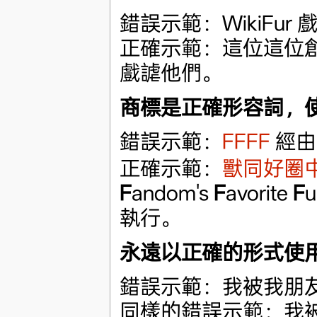
錯誤示範：WikiFur
正確示範：這位這位創作
戲謔他們。
商標是正確形容詞，
錯誤示範：
FFFF
經由 
正確示範：
獸同好圈
F
andom's
F
avorite
F
u
執行。
永遠以正確的形式使
錯誤示範：我被我朋
同樣的錯誤示範：我