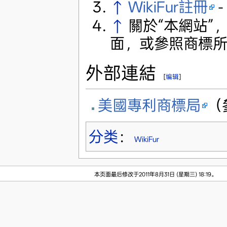
↑
WikiFur註冊
-
↑
關於“本網站”，
面，或參照商標所
外部連結
[
编辑
]
美國專利商標局
（
分类
：
WikiFur
本页面最后修改于2011年8月31日 (星期三) 18:19。