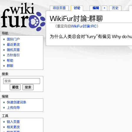
项目页面
讨论
编辑
+
历史
WikiFur討論:群聊
（重定向自
WikiFur討論:IRC
）
跳转至：
导航
、
搜索
导航
为什么人类总会对“furry”有偏见 Why do humans al
国际门户
最近更改
随机页面
方针指引
帮助
群聊
搜索
编辑
快速创建词条
上传向导
工具
链入页面
相关更改