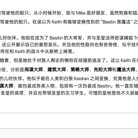
奴隶，负责驾驶他的船只。从小时候开始，就与 Mike 是好朋友，虽然狗族
负责驾驶他的船只。在误以为 Keith 有能够变换性别的 “Basitin 黑魔法
th 的儿时伙伴。他现在成为了 Basitin 的大将军，并与圣堂法师密谋捕捉 Trac
还公开展示自己的喜怒哀乐。并且他的性取向也有些奇怪，似乎经常对 
终在和 Keith 的战斗中从断桥上掉落。
h 的未婚妻，但是她处于对族人舆论的惧怕在结婚前逃走了。这让 Keith 在很
名亲信，分别是
间谍大师
、
建筑大师
、
策略大师
、
先知大师
和
魔法大师
ra 的儿时伙伴。他似乎能在人类和白狼 Keidran 之间变换，究竟他是人类
谍大师
，能伪装成各类人物，包括有一次伪装成 Basitin。他一直在
圣堂的高塔，并且也带领圣堂的见习学生。可惜的是他登场不久就被发疯