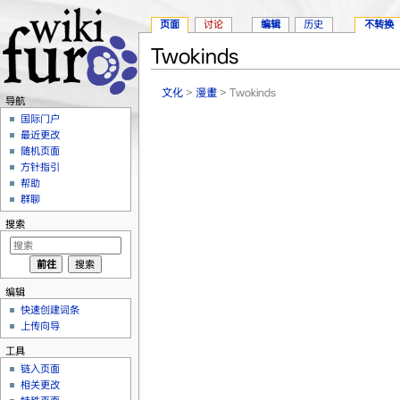
页面
讨论
编辑
历史
不转换
Twokinds
跳转至：
导航
、
搜索
文化
>
漫畫
> Twokinds
导航
国际门户
最近更改
随机页面
方针指引
帮助
群聊
搜索
编辑
快速创建词条
上传向导
工具
链入页面
相关更改