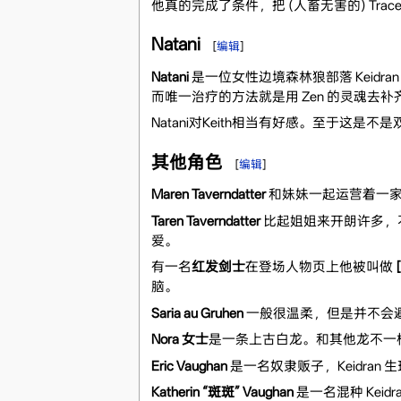
他真的完成了条件，把 (人畜无害的) Trac
Natani
[
编辑
]
Natani
是一位女性边境森林狼部落 Keid
而唯一治疗的方法就是用 Zen 的灵魂去补
Natani对Keith相当有好感。至于这是
其他角色
[
编辑
]
Maren Taverndatter
和妹妹一起运营着一家
Taren Taverndatter
比起姐姐来开朗许多，不
爱。
有一名
红发剑士
在登场人物页上他被叫做
脑。
Saria au Gruhen
一般很温柔，但是并不会避讳
Nora 女士
是一条上古白龙。和其他龙不一样
Eric Vaughan
是一名奴隶贩子，Keidran
Katherin “斑斑” Vaughan
是一名混种 Kei