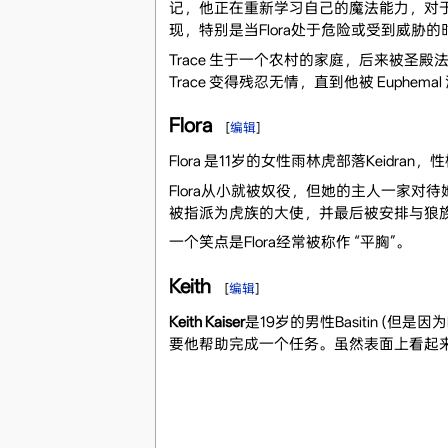
记，他正在重新学习自己的魔法能力，对于
现，特别是当Flora处于危险或受到威胁的
Trace 生于一个农村的家庭，后来被圣殿
Trace 变得残忍无情，直到他被 Euphema
Flora
[
编辑
]
Flora 是11岁的女性雨林虎部落Keid
Flora从小就被奴役，但她的主人一家
被指派为虎族的大使，并最后被安排与狼族的S
一个笑点是Flora经常被称作 “平胸”。
Keith
[
编辑
]
Keith Kaiser
是19岁的男性Basitin (但是
要他帮助完成一个任务。虽然表面上看起来不是