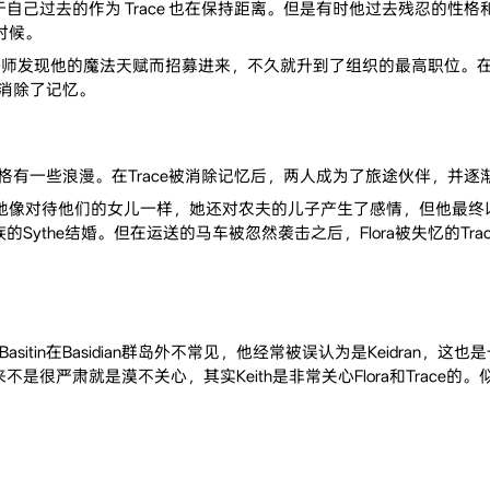
自己过去的作为 Trace 也在保持距离。但是有时他过去残忍的性
时候。
法师发现他的魔法天赋而招募进来，不久就升到了组织的最高职位。在一次有
l 消除了记忆。
ran，性格有一些浪漫。在Trace被消除记忆后，两人成为了旅途伙伴，并
对待她像对待他们的女儿一样，她还对农夫的儿子产生了感情，但他最终
ythe结婚。但在运送的马车被忽然袭击之后，Flora被失忆的Tra
因为Basitin在Basidian群岛外不常见，他经常被误认为是Keidran
很严肃就是漠不关心，其实Keith是非常关心Flora和Trace的。