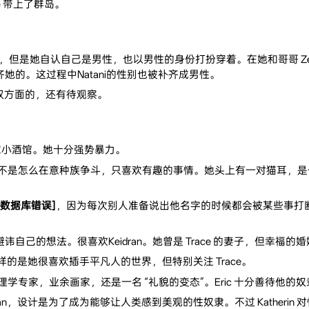
e 带上了群岛。
ran，但是她自认自己是男性，也以男性的身份打扮穿着。在她和哥哥 
齐她的。这过程中Natani的性别也被补齐成男性。
不是双方面的，还有待观察。
小酒馆。她十分强势暴力。
是怎么在意种族争斗，只喜欢有趣的事情。她头上有一对猫耳，是一次 Tr
[数据库错误]
，因为每次别人准备说出他名字的时候都会被某些事打断。[数据
自己的想法。很喜欢Keidran。她曾是 Trace 的妻子，但幸福的
的是她很喜欢插手平凡人的世界，但特别关注 Trace。
 生理学专家，业余画家，还是一名 “礼貌的变态”。Eric 十分善待他
dran，设计是为了成为能够让人类感到美观的性奴隶。不过 Katheri