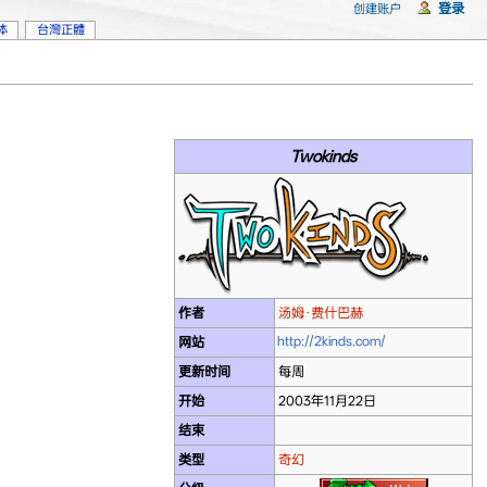
登录
创建账户
体
台灣正體
Twokinds
作者
汤姆·费什巴赫
http://2kinds.com/
网站
更新时间
每周
开始
2003年11月22日
结束
类型
奇幻