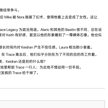
和狐族经常争斗。
” 之后 Mike 被 Nora 施展了幻术，使得他看上去变成了女性。这让
e Legacy 为政治用途。Alaric 和其他的 Basitin 很不同，总在设
Keith 有好感，甚至以他的形象雕刻了一尊裸体石像。他也似
长时间内对 Keidran 产生不信任感。Laura 相当胆小害羞。
。在 Trace 离去后，他们似乎分别在为了不同的目的而工作着。
、Keidran 还是别的什么呢？
暗地里帮助 Trace 一行人；为此他不惜动用一切手段。
的 Trace 给干掉了。