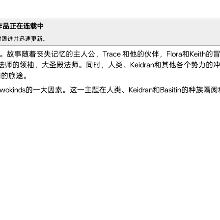
作品正在连载中
时跟进并迅速更新。
故事随着丧失记忆的主人公，Trace 和他的伙伴，Flora和Keith的
圣殿法师的领袖，大圣殿法师。同时，人类、Keidran和其他各个势
他们的旅途。
inds的一大因素。这一主题在人类、Keidran和Basitin的种