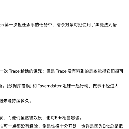
Zen 第一次担任杀手的任务中，暗杀对象对她使用了黑魔法咒语，
ace 给她的诅咒；但是 Trace 没有料到的是她觉得它们很可
库错误] 和 Taverndatter 姐妹一起行动，做事不经过大
婚姻未能持续多久。
的奴隶，而他们虽然被奴役，也对Eric相当忠诚。
n 对性可一点都没有经验，倒是性格十分开朗，也许是因为Eric总是把