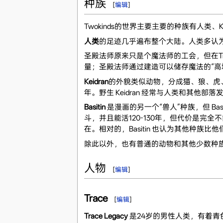
种族
[
编辑
]
Twokinds的世界主要主要的种族有人类、Keidr
人类
的足迹几乎遍布整个大陆。人类多认为 Kei
圣殿法师原来只是个魔法师的工会，但在Tr
量；圣殿法师通过建造可以储存魔法的“高
Keidran
的外貌类似动物，分成猫、狼、虎、
年。野生 Keidran 经常与人类和其他部
Basitin
是漫画的另一个“兽人”种族，但 Ba
斗，并且能活120-130年，但代价是完全不
在。相对的，Basitin 也认为其他种族比
除此以外，也有普通的动物和其他少数种
人物
[
编辑
]
Trace
[
编辑
]
Trace Legacy
是24岁的男性人类，有着