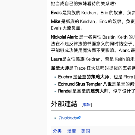
她当成自己的妹妹看待的关系吧？
Evals
是狗族的 Keidran，Eric 的
Mike
是狐族的 Keidran，Eric 的奴隶，
Evals 大流鼻血。
Nickolai Alaric
是一名男性 Basitin, Kei
法在不违反律法的书面意义的同时钻空子，
乎能够成功使用魔法而不受影响。Alaric 最
Laura
是女性狐族 Keidran，曾是 Keit
圣堂大师
是 Trace 任大法师时提拔的五
Euchre
是圣堂的
策略大师
，也是 Flo
Edmund Sirus Templar 八世
是圣堂的
间
Randal
是圣堂的
建筑大师
，似乎设计了
外部連結
[
编辑
]
Twokinds
分类
：
漫畫
美国