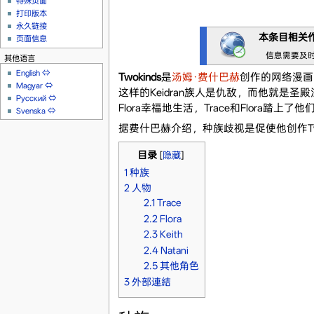
特殊页面
打印版本
永久链接
本条目相关
页面信息
信息需要及
其他语言
English
⇔
Twokinds
是
汤姆·费什巴赫
创作的网络漫画。
Magyar
⇔
这样的Keidran族人是仇敌，而他就是
Русский
⇔
Flora幸福地生活，Trace和Flora踏上了
Svenska
⇔
据费什巴赫介绍，种族歧视是促使他创作Twok
目录
[
隐藏
]
1
种族
2
人物
2.1
Trace
2.2
Flora
2.3
Keith
2.4
Natani
2.5
其他角色
3
外部連結