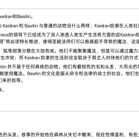
an和Basitin。
dran 和 Basitin 与普通的动物没什么两样；Keidran奴隶在
ace的领导下已经成为了深入渗透人类生产生活各方面的反Keidr
塔”将此项特长推进，使得圣殿法师们可以施展超乎寻常的魔法，这
狐等部落分散在大陆各地。他们不能聚集魔法，但是可以通过魔力水晶施展
落发生冲突；而 Keidran 奴隶的生活则完全取决于其主人对待他们的方
sitin 并不基于任何具体的动物。他们有着棕色的毛和头发，大而尖的
能使用魔法。Basitin 的文化是服从命令和法律的战士的社会。他们生
他们来的低等。
族。
青色的头发。故事的开始他在森林从失忆中醒来，现在性情温和，有些