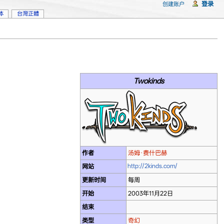
登录
创建账户
体
台灣正體
Twokinds
作者
汤姆·费什巴赫
http://2kinds.com/
网站
更新时间
每周
开始
2003年11月22日
结束
类型
奇幻