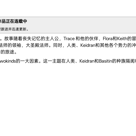
作品正在连载中
时跟进并迅速更新。
故事随着丧失记忆的主人公，Trace 和他的伙伴，Flora和Keith的
圣殿法师的领袖，大圣殿法师。同时，人类、Keidran和其他各个势
他们的旅途。
inds的一大因素。这一主题在人类、Keidran和Basitin的种