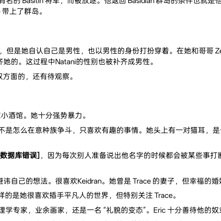
的 Basitin 将军，而被放逐。他返回 Basidian 群岛的条件也就
e 带上了群岛。
ran，但是她自认自己是男性，也以男性的身份打扮穿着。在她和哥哥 
齐她的。这过程中Natani的性别也被补齐成男性。
不是双方面的，还有待观察。
小酒馆。她十分强势暴力。
是怎么在意种族争斗，只喜欢有趣的事情。她头上有一对猫耳，是一次 Tr
[数据库错误]
，因为每次别人准备说出他名字的时候都会被某些事打断。[数据
自己的想法。很喜欢Keidran。她曾是 Trace 的妻子，但幸福的
的是她很喜欢插手平凡人的世界，但特别关注 Trace。
 生理学专家，业余画家，还是一名 “礼貌的变态”。Eric 十分善待他