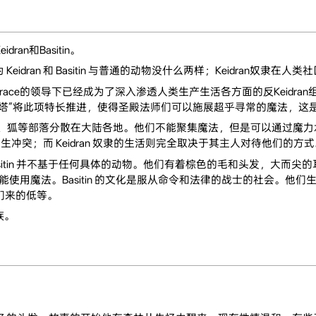
an和Basitin。
dran 和 Basitin 与普通的动物没什么两样；Keidran奴隶在
ace的领导下已经成为了深入渗透人类生产生活各方面的反Keidr
塔”将此项特长推进，使得圣殿法师们可以施展超乎寻常的魔法，这
狐等部落分散在大陆各地。他们不能聚集魔法，但是可以通过魔力水晶施展
落发生冲突；而 Keidran 奴隶的生活则完全取决于其主人对待他们的方
sitin 并不基于任何具体的动物。他们有着棕色的毛和头发，大而尖的
能使用魔法。Basitin 的文化是服从命令和法律的战士的社会。他们生
他们来的低等。
族。