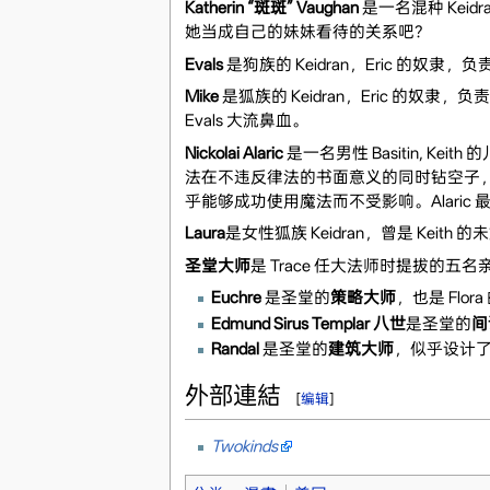
Katherin “斑斑” Vaughan
是一名混种 Kei
她当成自己的妹妹看待的关系吧？
Evals
是狗族的 Keidran，Eric 的
Mike
是狐族的 Keidran，Eric 的奴隶，
Evals 大流鼻血。
Nickolai Alaric
是一名男性 Basitin, Kei
法在不违反律法的书面意义的同时钻空子，
乎能够成功使用魔法而不受影响。Alaric 最
Laura
是女性狐族 Keidran，曾是 Keit
圣堂大师
是 Trace 任大法师时提拔的五
Euchre
是圣堂的
策略大师
，也是 Flo
Edmund Sirus Templar 八世
是圣堂的
间
Randal
是圣堂的
建筑大师
，似乎设计了
外部連結
[
编辑
]
Twokinds