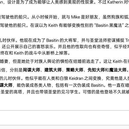
dran，设计是为了成为能够让人类感到美观的性奴隶。不过 Katheri
奴隶，负责驾驶他的船只。从小时候开始，就与 Mike 是好朋友，虽然狗族
负责驾驶他的船只。在误以为 Keith 有能够变换性别的 “Basitin 黑魔法
th 的儿时伙伴。他现在成为了 Basitin 的大将军，并与圣堂法师密谋捕捉 Trac
还公开展示自己的喜怒哀乐。并且他的性取向也有些奇怪，似乎经常对 
终在和 Keith 的战斗中从断桥上掉落。
h 的未婚妻，但是她处于对族人舆论的惧怕在结婚前逃走了。这让 Keith 在很
名亲信，分别是
间谍大师
、
建筑大师
、
策略大师
、
先知大师
和
魔法大师
ra 的儿时伙伴。他似乎能在人类和白狼 Keidran 之间变换，究竟他是人类
谍大师
，能伪装成各类人物，包括有一次伪装成 Basitin。他一直在
圣堂的高塔，并且也带领圣堂的见习学生。可惜的是他登场不久就被发疯