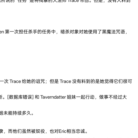
是他所说的 “任务” 是将残暴的大法师 Trace 带回。但是，没有人料到
Zen 第一次担任杀手的任务中，暗杀对象对她使用了黑魔法咒语，
ace 给她的诅咒；但是 Trace 没有料到的是她觉得它们很可
库错误] 和 Taverndatter 姐妹一起行动，做事不经过大
婚姻未能持续多久。
的奴隶，而他们虽然被奴役，也对Eric相当忠诚。