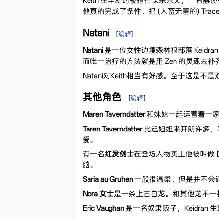
Keith 在年幼时被指控谋杀亲父，一名赫赫有名
他真的完成了条件，把 (人畜无害的) Trac
Natani
[
编辑
]
Natani
是一位女性边境森林狼部落 Keid
而唯一治疗的方法就是用 Zen 的灵魂去补
Natani对Keith相当有好感。至于这是
其他角色
[
编辑
]
Maren Taverndatter
和妹妹一起运营着一家
Taren Taverndatter
比起姐姐来开朗许多，不
爱。
有一名
红发剑士
在登场人物页上他被叫做
脑。
Saria au Gruhen
一般很温柔，但是并不会避讳
Nora 女士
是一条上古白龙。和其他龙不一样
Eric Vaughan
是一名奴隶贩子，Keidran