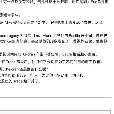
n 对性可一点都没有经验，倒是性格十分开朗，也许是因为Eric总是把
和狐族经常争斗。
” 之后 Mike 被 Nora 施展了幻术，使得他看上去变成了女性。这让
e Legacy 为政治用途。Alaric 和其他的 Basitin 很不同，总在设
Keith 有好感，甚至以他的形象雕刻了一尊裸体石像。他也似
长时间内对 Keidran 产生不信任感。Laura 相当胆小害羞。
。在 Trace 离去后，他们似乎分别在为了不同的目的而工作着。
、Keidran 还是别的什么呢？
暗地里帮助 Trace 一行人；为此他不惜动用一切手段。
的 Trace 给干掉了。