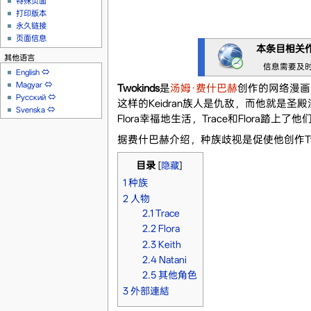
特殊页面
打印版本
永久链接
页面信息
本条目相关
其他语言
信息需要及
English
⇔
Magyar
⇔
Twokinds
是
汤姆·费什巴赫
创作的网络漫画。
Русский
⇔
这样的Keidran族人是仇敌，而他就是
Svenska
⇔
Flora幸福地生活，Trace和Flora踏上了
据费什巴赫介绍，种族歧视是促使他创作Twok
目录
[
隐藏
]
1
种族
2
人物
2.1
Trace
2.2
Flora
2.3
Keith
2.4
Natani
2.5
其他角色
3
外部連結