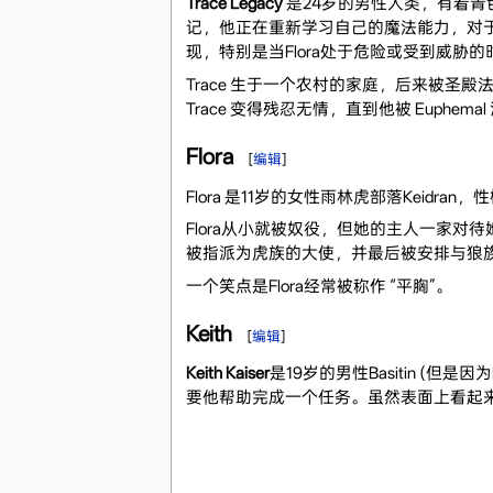
Trace Legacy
是24岁的男性人类，有着
记，他正在重新学习自己的魔法能力，对于
现，特别是当Flora处于危险或受到威胁的
Trace 生于一个农村的家庭，后来被圣殿
Trace 变得残忍无情，直到他被 Euphema
Flora
[
编辑
]
Flora 是11岁的女性雨林虎部落Keid
Flora从小就被奴役，但她的主人一家
被指派为虎族的大使，并最后被安排与狼族的S
一个笑点是Flora经常被称作 “平胸”。
Keith
[
编辑
]
Keith Kaiser
是19岁的男性Basitin (但是
要他帮助完成一个任务。虽然表面上看起来不是