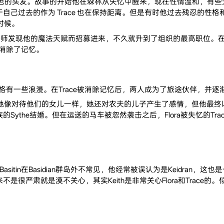
青色的头发。故事的开始他在森林从失忆中醒来，现在性情温和，有些
自己过去的作为 Trace 也在保持距离。但是有时他过去残忍的性
时候。
法师发现他的魔法天赋而招募进来，不久就升到了组织的最高职位。在一次有
l 消除了记忆。
ran，性格有一些浪漫。在Trace被消除记忆后，两人成为了旅途伙伴，并
对待她像对待他们的女儿一样，她还对农夫的儿子产生了感情，但他最终
ythe结婚。但在运送的马车被忽然袭击之后，Flora被失忆的Tra
因为Basitin在Basidian群岛外不常见，他经常被误认为是Keidran
很严肃就是漠不关心，其实Keith是非常关心Flora和Trace的。