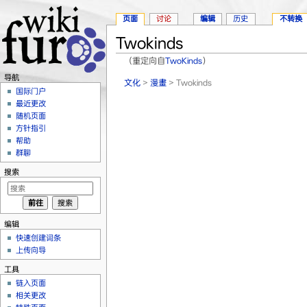
页面
讨论
编辑
历史
不转换
Twokinds
（重定向自
TwoKinds
）
跳转至：
导航
、
搜索
导航
文化
>
漫畫
> Twokinds
国际门户
最近更改
随机页面
方针指引
帮助
群聊
搜索
编辑
快速创建词条
上传向导
工具
链入页面
相关更改