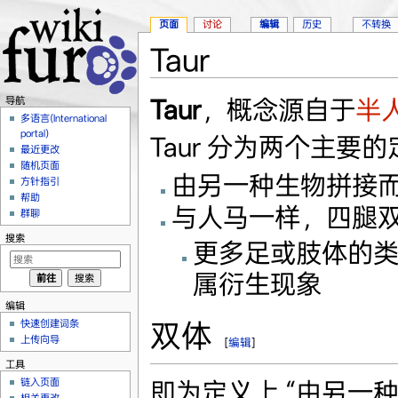
页面
讨论
编辑
历史
不转换
Taur
跳转至：
导航
、
搜索
Taur
，概念源自于
半
导航
多语言(International
portal)
Taur 分为两个主要
最近更改
随机页面
由另一种生物拼接
方针指引
帮助
与人马一样，四腿
群聊
搜索
更多足或肢体的类型
属衍生现象
编辑
双体
快速创建词条
上传向导
[
编辑
]
工具
链入页面
即为定义上 “由另一