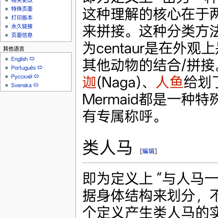
相关更改
这种理解的核心在于
特殊页面
打印版本
来拼接。这种分类方
永久链接
页面信息
为centaur是在外
其他语言
English
⇔
其他动物的结合/拼接
Português
⇔
Русский
⇔
迦
(Naga)、
人鱼
给划了
Svenska
⇔
Mermaid都是一种特
有专属称呼。
类人马
[
编辑
]
即为定义上 “与人马
据身体结构来划分，
个定义产生类人马的实