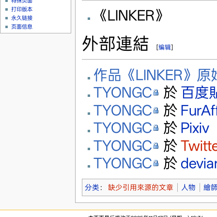
特殊页面
打印版本
《LINKER》
永久链接
页面信息
外部連結
[
编辑
]
作品《LINKER》
TYONGC
於
百度
TYONGC
於
FurAff
TYONGC
於
Pixiv
TYONGC
於
Twitt
TYONGC
於
devi
分类
：
缺少引用來源的文章
人物
繪