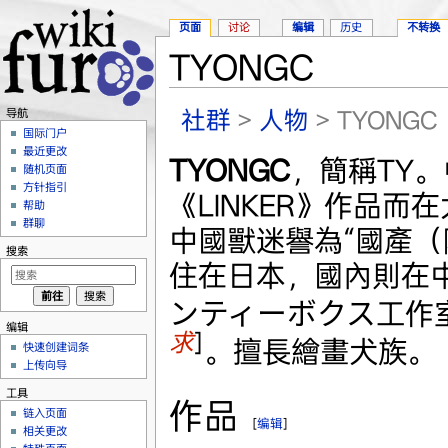
页面
讨论
编辑
历史
不转换
TYONGC
跳转至：
导航
、
搜索
社群
>
人物
> TYONGC
导航
国际门户
最近更改
TYONGC
，簡稱TY
随机页面
方针指引
《LINKER》作品
帮助
群聊
中國獸迷譽為“國產（
搜索
住在日本，國內則在
ンティーボクス工作
编辑
求
]
。擅長繪畫犬族。
快速创建词条
上传向导
工具
作品
链入页面
[
编辑
]
相关更改